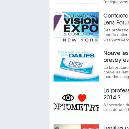
l’optique vient.
Contactol
Lens For
Des profession
monde entier 
un nouveau co
Nouvelles 
presbytes
Le laboratoir
nouvelles lent
pour les astig
La profes
2014 ?
A l’occasion 
s’est déroulé P
Lentilles 