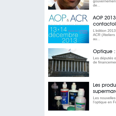
gouvernement 
de...
AOP 2013:
contactol
L’édition 201
ACR (Ateliers
au...
Optique :
Les députés on
de financement
Les produi
supermar
Les nouvelles
l’optique en F