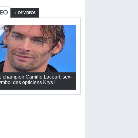
DEO
+ DE VIDEOS
e champion Camille Lacourt, sex-
ymbol des opticiens Krys !