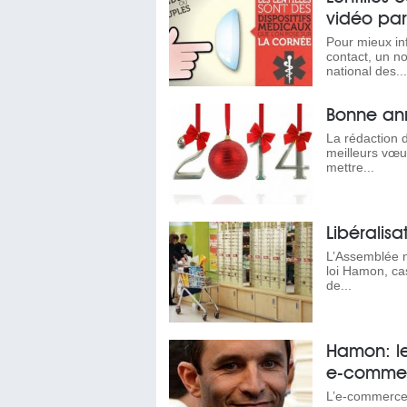
vidéo par
Pour mieux inf
contact, un no
national des...
Bonne an
La rédaction d
meilleurs vœu
mettre...
Libéralisa
L’Assemblée na
loi Hamon, cas
de...
Hamon: le
e-comme
L’e-commerce 