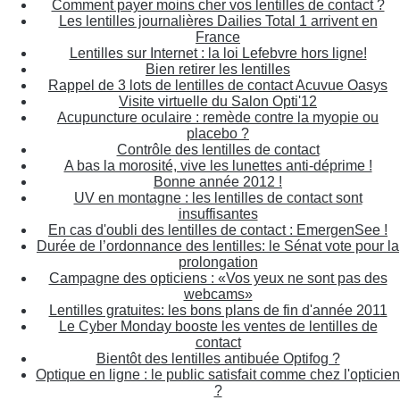
Comment payer moins cher vos lentilles de contact ?
Les lentilles journalières Dailies Total 1 arrivent en
France
Lentilles sur Internet : la loi Lefebvre hors ligne!
Bien retirer les lentilles
Rappel de 3 lots de lentilles de contact Acuvue Oasys
Visite virtuelle du Salon Opti'12
Acupuncture oculaire : remède contre la myopie ou
placebo ?
Contrôle des lentilles de contact
A bas la morosité, vive les lunettes anti-déprime !
Bonne année 2012 !
UV en montagne : les lentilles de contact sont
insuffisantes
En cas d'oubli des lentilles de contact : EmergenSee !
Durée de l’ordonnance des lentilles: le Sénat vote pour la
prolongation
Campagne des opticiens : «Vos yeux ne sont pas des
webcams»
Lentilles gratuites: les bons plans de fin d'année 2011
Le Cyber Monday booste les ventes de lentilles de
contact
Bientôt des lentilles antibuée Optifog ?
Optique en ligne : le public satisfait comme chez l'opticien
?