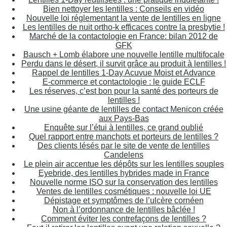
Bien nettoyer les lentilles : Conseils en vidéo
Nouvelle loi réglementant la vente de lentilles en ligne
Les lentilles de nuit ortho-k efficaces contre la presbytie !
Marché de la contactologie en France: bilan 2012 de
GFK
Bausch + Lomb élabore une nouvelle lentille multifocale
Perdu dans le désert, il survit grâce au produit à lentilles !
Rappel de lentilles 1-Day Acuvue Moist et Advance
E-commerce et contactologie : le guide ECLF
Les réserves, c’est bon pour la santé des porteurs de
lentilles !
Une usine géante de lentilles de contact Menicon créée
aux Pays-Bas
Enquête sur l’étui à lentilles, ce grand oublié
Quel rapport entre manchots et porteurs de lentilles ?
Des clients lésés par le site de vente de lentilles
Candelens
Le plein air accentue les dépôts sur les lentilles souples
Eyebride, des lentilles hybrides made in France
Nouvelle norme ISO sur la conservation des lentilles
Ventes de lentilles cosmétiques : nouvelle loi UE
Dépistage et symptômes de l’ulcère cornéen
Non à l’ordonnance de lentilles bâclée !
Comment éviter les contrefaçons de lentilles ?