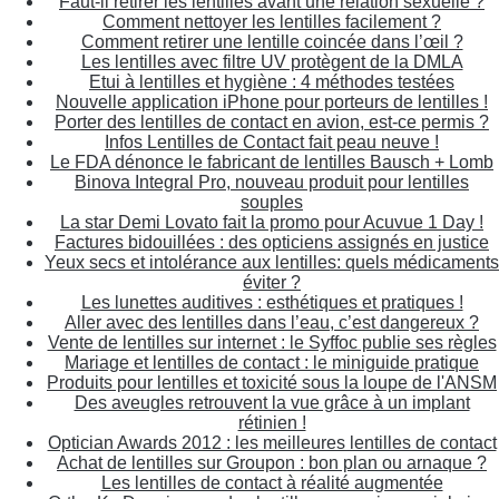
Faut-il retirer les lentilles avant une relation sexuelle ?
Comment nettoyer les lentilles facilement ?
Comment retirer une lentille coincée dans l’œil ?
Les lentilles avec filtre UV protègent de la DMLA
Etui à lentilles et hygiène : 4 méthodes testées
Nouvelle application iPhone pour porteurs de lentilles !
Porter des lentilles de contact en avion, est-ce permis ?
Infos Lentilles de Contact fait peau neuve !
Le FDA dénonce le fabricant de lentilles Bausch + Lomb
Binova Integral Pro, nouveau produit pour lentilles
souples
La star Demi Lovato fait la promo pour Acuvue 1 Day !
Factures bidouillées : des opticiens assignés en justice
Yeux secs et intolérance aux lentilles: quels médicaments
éviter ?
Les lunettes auditives : esthétiques et pratiques !
Aller avec des lentilles dans l’eau, c’est dangereux ?
Vente de lentilles sur internet : le Syffoc publie ses règles
Mariage et lentilles de contact : le miniguide pratique
Produits pour lentilles et toxicité sous la loupe de l'ANSM
Des aveugles retrouvent la vue grâce à un implant
rétinien !
Optician Awards 2012 : les meilleures lentilles de contact
Achat de lentilles sur Groupon : bon plan ou arnaque ?
Les lentilles de contact à réalité augmentée