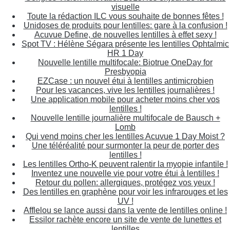
visuelle
Toute la rédaction ILC vous souhaite de bonnes fêtes !
Unidoses de produits pour lentilles: gare à la confusion !
Acuvue Define, de nouvelles lentilles à effet sexy !
Spot TV : Hélène Ségara présente les lentilles Ophtalmic
HR 1 Day
Nouvelle lentille multifocale: Biotrue OneDay for
Presbyopia
EZCase : un nouvel étui à lentilles antimicrobien
Pour les vacances, vive les lentilles journalières !
Une application mobile pour acheter moins cher vos
lentilles !
Nouvelle lentille journalière multifocale de Bausch +
Lomb
Qui vend moins cher les lentilles Acuvue 1 Day Moist ?
Une téléréalité pour surmonter la peur de porter des
lentilles !
Les lentilles Ortho-K peuvent ralentir la myopie infantile !
Inventez une nouvelle vie pour votre étui à lentilles !
Retour du pollen: allergiques, protégez vos yeux !
Des lentilles en graphène pour voir les infrarouges et les
UV !
Afflelou se lance aussi dans la vente de lentilles online !
Essilor rachète encore un site de vente de lunettes et
lentilles