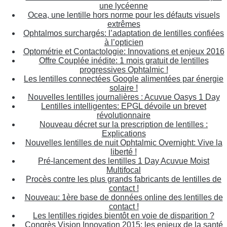
une lycéenne
Ocea, une lentille hors norme pour les défauts visuels
extrêmes
Ophtalmos surchargés: l’adaptation de lentilles confiées
à l’opticien
Optométrie et Contactologie: Innovations et enjeux 2016
Offre Couplée inédite: 1 mois gratuit de lentilles
progressives Ophtalmic !
Les lentilles connectées Google alimentées par énergie
solaire !
Nouvelles lentilles journalières : Acuvue Oasys 1 Day
Lentilles intelligentes: EPGL dévoile un brevet
révolutionnaire
Nouveau décret sur la prescription de lentilles :
Explications
Nouvelles lentilles de nuit Ophtalmic Overnight: Vive la
liberté !
Pré-lancement des lentilles 1 Day Acuvue Moist
Multifocal
Procès contre les plus grands fabricants de lentilles de
contact !
Nouveau: 1ère base de données online des lentilles de
contact !
Les lentilles rigides bientôt en voie de disparition ?
Congrès Vision Innovation 2015: les enjeux de la santé