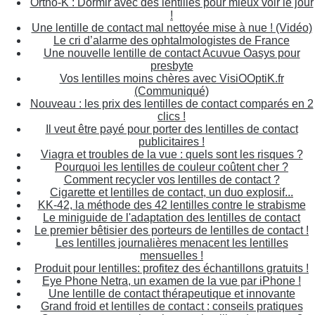
Ortho-K : Dormir avec des lentilles pour mieux voir le jour
!
Une lentille de contact mal nettoyée mise à nue ! (Vidéo)
Le cri d’alarme des ophtalmologistes de France
Une nouvelle lentille de contact Acuvue Oasys pour
presbyte
Vos lentilles moins chères avec VisiOOptiK.fr
(Communiqué)
Nouveau : les prix des lentilles de contact comparés en 2
clics !
Il veut être payé pour porter des lentilles de contact
publicitaires !
Viagra et troubles de la vue : quels sont les risques ?
Pourquoi les lentilles de couleur coûtent cher ?
Comment recycler vos lentilles de contact ?
Cigarette et lentilles de contact, un duo explosif...
KK-42, la méthode des 42 lentilles contre le strabisme
Le miniguide de l'adaptation des lentilles de contact
Le premier bêtisier des porteurs de lentilles de contact !
Les lentilles journalières menacent les lentilles
mensuelles !
Produit pour lentilles: profitez des échantillons gratuits !
Eye Phone Netra, un examen de la vue par iPhone !
Une lentille de contact thérapeutique et innovante
Grand froid et lentilles de contact : conseils pratiques