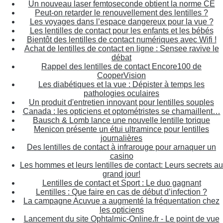
Un nouveau laser femtoseconde obtient la norme CE
Peut-on retarder le renouvellement des lentilles ?
Les voyages dans l’espace dangereux pour la vue ?
Les lentilles de contact pour les enfants et les bébés
Bientôt des lentilles de contact numériques avec Wifi !
Achat de lentilles de contact en ligne : Sensee ravive le
débat
Rappel des lentilles de contact Encore100 de
CooperVision
Les diabétiques et la vue : Dépister à temps les
pathologies oculaires
Un produit d'entretien innovant pour lentilles souples
Canada : les opticiens et optométristes se chamaillent…
Bausch & Lomb lance une nouvelle lentille torique
Menicon présente un étui ultramince pour lentilles
journalières
Des lentilles de contact à infrarouge pour arnaquer un
casino
Les hommes et leurs lentilles de contact: Leurs secrets au
grand jour!
Lentilles de contact et Sport : Le duo gagnant
Lentilles : Que faire en cas de début d’infection ?
La campagne Acuvue a augmenté la fréquentation chez
les opticiens
Lancement du site Ophtalmic-Online.fr - Le point de vue