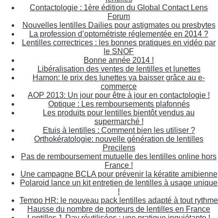
Contactologie : 1ère édition du Global Contact Lens
Forum
Nouvelles lentilles Dailies pour astigmates ou presbytes
La profession d’optométriste réglementée en 2014 ?
Lentilles correctrices : les bonnes pratiques en vidéo par
le SNOF
Bonne année 2014 !
Libéralisation des ventes de lentilles et lunettes
Hamon: le prix des lunettes va baisser grâce au e-
commerce
AOP 2013: Un jour pour être à jour en contactologie !
Optique : Les remboursements plafonnés
Les produits pour lentilles bientôt vendus au
supermarché !
Etuis à lentilles : Comment bien les utiliser ?
Orthokératologie: nouvelle génération de lentilles
Precilens
Pas de remboursement mutuelle des lentilles online hors
France !
Une campagne BCLA pour prévenir la kératite amibienne
Polaroid lance un kit entretien de lentilles à usage unique
!
Tempo HR: le nouveau pack lentilles adapté à tout rythme
Hausse du nombre de porteurs de lentilles en France
Lentilles 1-Day réutilisées : une pratique inquiétante !