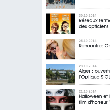
30.10.2014
Réseaux fermés
des opticiens
25.10.2014
Rencontre: Ort
23.10.2014
Alger : ouvert
l’Optique SIO
21.10.2014
Halloween et l
film d'horreur 