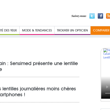
Suivez-nous
TÉ DES YEUX
MODE & TENDANCES
TROUVER UN OPTICIEN
COMPARER L
in : Sensimed présente une lentille
e
lentilles journalières moins chères
artphones !