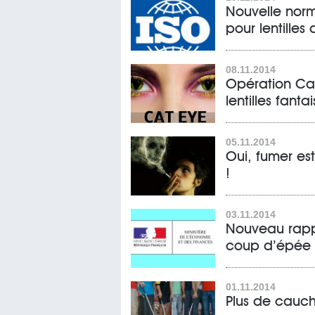
Nouvelle norm
pour lentilles
08.11.2014
Opération Cat
lentilles fantai
05.11.2014
Oui, fumer est
!
03.11.2014
Nouveau rappo
coup d’épée 
01.11.2014
Plus de cauch