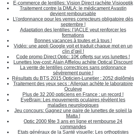
E-commerce de lentilles: Vision Direct rachète Visiooptik
Traitement contre la DMLA: le médicament Avastin
devient remboursable
L\'ordonnance pour les verres correcteurs obligatoire dès
septembre !
Adaptation des lentilles: l’IACLE veut renforcer les
formations
Bonnes vacances à toutes et à tous !
Vidéo: une appli Google voit et traduit chaque mot en un
clin d’œil !
Code promo Direct Optic: 10€ offerts sur vos lunettes !
Lunettes low-cost: Alain Afflelou achète Optical Discount
La vente de lentilles correctrices sans ordonnance
sévèrement punie !
Résultats du BTS 2015 Opticien-Lunetier : 2052 diplômés
Traitement des yeux secs : Allergan achète le laboratoire
Oculeve
Plus de 32 200 opticiens en France : un record !
EyeBrain: Les mouvements oculaires révèlent les
maladies neurologiques
Jeu concours: Gagnez une paire de lunettes de soleil la
Matta !
Optic 2000 fête 3 ans en ligne et rembourse 24
commandes
Etats généraux de la Santé visuelle: Les orthoptistes