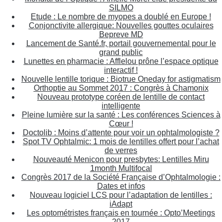
SILMO
Etude : Le nombre de myopes a doublé en Europe !
Conjonctivite allergique: Nouvelles gouttes oculaires
Bepreve MD
Lancement de Santé.fr, portail gouvernemental pour le
grand public
Lunettes en pharmacie : Afflelou prône l’espace optique
interactif !
Nouvelle lentille torique : Biotrue Oneday for astigmatism
Orthoptie au Sommet 2017 : Congrès à Chamonix
Nouveau prototype coréen de lentille de contact
intelligente
Pleine lumière sur la santé : Les conférences Sciences à
Cœur !
Doctolib : Moins d’attente pour voir un ophtalmologiste ?
Spot TV Ophtalmic: 1 mois de lentilles offert pour l’achat
de verres
Nouveauté Menicon pour presbytes: Lentilles Miru
1month Multifocal
Congrès 2017 de la Société Française d’Ophtalmologie :
Dates et infos
Nouveau logiciel LCS pour l’adaptation de lentilles :
iAdapt
Les optométristes français en tournée : Opto’Meetings
2017