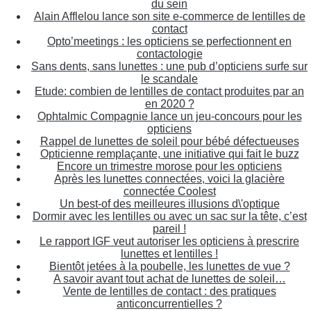
du sein
Alain Afflelou lance son site e-commerce de lentilles de
contact
Opto’meetings : les opticiens se perfectionnent en
contactologie
Sans dents, sans lunettes : une pub d’opticiens surfe sur
le scandale
Etude: combien de lentilles de contact produites par an
en 2020 ?
Ophtalmic Compagnie lance un jeu-concours pour les
opticiens
Rappel de lunettes de soleil pour bébé défectueuses
Opticienne remplaçante, une initiative qui fait le buzz
Encore un trimestre morose pour les opticiens
Après les lunettes connectées, voici la glacière
connectée Coolest
Un best-of des meilleures illusions d\'optique
Dormir avec les lentilles ou avec un sac sur la tête, c’est
pareil !
Le rapport IGF veut autoriser les opticiens à prescrire
lunettes et lentilles !
Bientôt jetées à la poubelle, les lunettes de vue ?
A savoir avant tout achat de lunettes de soleil…
Vente de lentilles de contact : des pratiques
anticoncurrentielles ?