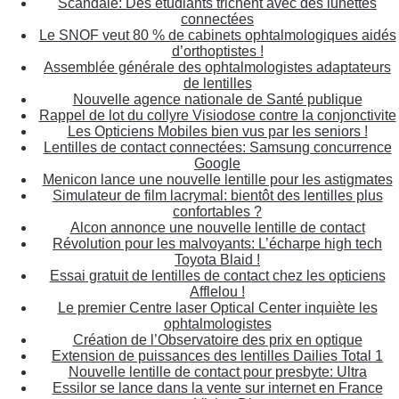
Scandale: Des étudiants trichent avec des lunettes
connectées
Le SNOF veut 80 % de cabinets ophtalmologiques aidés
d’orthoptistes !
Assemblée générale des ophtalmologistes adaptateurs
de lentilles
Nouvelle agence nationale de Santé publique
Rappel de lot du collyre Visiodose contre la conjonctivite
Les Opticiens Mobiles bien vus par les seniors !
Lentilles de contact connectées: Samsung concurrence
Google
Menicon lance une nouvelle lentille pour les astigmates
Simulateur de film lacrymal: bientôt des lentilles plus
confortables ?
Alcon annonce une nouvelle lentille de contact
Révolution pour les malvoyants: L’écharpe high tech
Toyota Blaid !
Essai gratuit de lentilles de contact chez les opticiens
Afflelou !
Le premier Centre laser Optical Center inquiète les
ophtalmologistes
Création de l’Observatoire des prix en optique
Extension de puissances des lentilles Dailies Total 1
Nouvelle lentille de contact pour presbyte: Ultra
Essilor se lance dans la vente sur internet en France