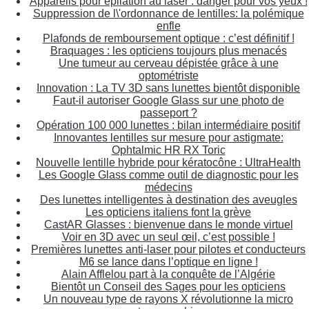
Appareils pour épilation au laser : danger pour vos yeux !
Suppression de l\'ordonnance de lentilles: la polémique
enfle
Plafonds de remboursement optique : c’est définitif !
Braquages : les opticiens toujours plus menacés
Une tumeur au cerveau dépistée grâce à une
optométriste
Innovation : La TV 3D sans lunettes bientôt disponible
Faut-il autoriser Google Glass sur une photo de
passeport ?
Opération 100 000 lunettes : bilan intermédiaire positif
Innovantes lentilles sur mesure pour astigmate:
Ophtalmic HR RX Toric
Nouvelle lentille hybride pour kératocône : UltraHealth
Les Google Glass comme outil de diagnostic pour les
médecins
Des lunettes intelligentes à destination des aveugles
Les opticiens italiens font la grève
CastAR Glasses : bienvenue dans le monde virtuel
Voir en 3D avec un seul œil, c’est possible !
Premières lunettes anti-laser pour pilotes et conducteurs
M6 se lance dans l’optique en ligne !
Alain Afflelou part à la conquête de l’Algérie
Bientôt un Conseil des Sages pour les opticiens
Un nouveau type de rayons X révolutionne la micro