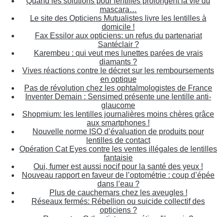
Quand les solutions pour lentilles prolongent la vie du
mascara…
Le site des Opticiens Mutualistes livre les lentilles à
domicile !
Fax Essilor aux opticiens: un refus du partenariat
Santéclair ?
Karembeu : qui veut mes lunettes parées de vrais
diamants ?
Vives réactions contre le décret sur les remboursements
en optique
Pas de révolution chez les ophtalmologistes de France
Inventer Demain : Sensimed présente une lentille anti-
glaucome
Shopmium: les lentilles journalières moins chères grâce
aux smartphones !
Nouvelle norme ISO d’évaluation de produits pour
lentilles de contact
Opération Cat Eyes contre les ventes illégales de lentilles
fantaisie
Oui, fumer est aussi nocif pour la santé des yeux !
Nouveau rapport en faveur de l’optométrie : coup d’épée
dans l’eau ?
Plus de cauchemars chez les aveugles !
Réseaux fermés: Rébellion ou suicide collectif des
opticiens ?