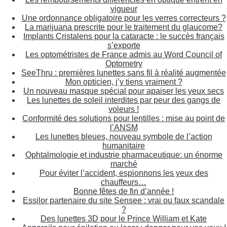
vigueur
Une ordonnance obligatoire pour les verres correcteurs ?
La marijuana prescrite pour le traitement du glaucome?
Implants Cristalens pour la cataracte : le succès français
s’exporte
Les optométristes de France admis au Word Council of
Optometry
SeeThru : premières lunettes sans fil à réalité augmentée
Mon opticien, j’y tiens vraiment ?
Un nouveau masque spécial pour apaiser les yeux secs
Les lunettes de soleil interdites par peur des gangs de
voleurs !
Conformité des solutions pour lentilles : mise au point de
l’ANSM
Les lunettes bleues, nouveau symbole de l’action
humanitaire
Ophtalmologie et industrie pharmaceutique: un énorme
marché
Pour éviter l’accident, espionnons les yeux des
chauffeurs…
Bonne fêtes de fin d’année !
Essilor partenaire du site Sensee : vrai ou faux scandale
?
Des lunettes 3D pour le Prince William et Kate