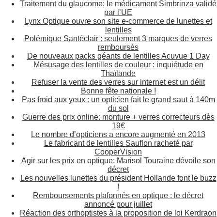
Traitement du glaucome: le médicament Simbrinza validé
par l’UE
Lynx Optique ouvre son site e-commerce de lunettes et
lentilles
Polémique Santéclair : seulement 3 marques de verres
remboursés
De nouveaux packs géants de lentilles Acuvue 1 Day
Mésusage des lentilles de couleur : inquiétude en
Thaïlande
Refuser la vente des verres sur internet est un délit
Bonne fête nationale !
Pas froid aux yeux : un opticien fait le grand saut à 140m
du sol
Guerre des prix online: monture + verres correcteurs dès
19€
Le nombre d’opticiens a encore augmenté en 2013
Le fabricant de lentilles Sauflon racheté par
CooperVision
Agir sur les prix en optique: Marisol Touraine dévoile son
décret
Les nouvelles lunettes du président Hollande font le buzz
!
Remboursements plafonnés en optique : le décret
annoncé pour juillet
Réaction des orthoptistes à la proposition de loi Kerdraon