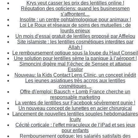
Krys veut casser les prix des lentilles online !
Réputation des opticiens: quand les businessmen
s’affrontent…
Insolite : un centre ophtalmologique pour animaux !
Loi Le Roux et réseaux de soins des mutuelles : de
lourds enjeux
Un mois d’essai gratuit de lentilles proposé par Afflelou
Site islamiste : les lentilles cosmétiques interdites par
Allah !
Le remboursement optique sous la loupe du Haut Conseil
Une solution pour lentilles sème la panique à l’aéroport !
Simoncini digère mal l\'échec de Sensee et attaque
Essilor
Nouveau: la Kids Contact Lens Clinic, un concept inédit
Les jeunes asiatiques très accros aux lentilles
cosmétiques…
Offre d\'emploi: Bausch + Lomb France cherche un
responsable marketing
La ventes de lentilles sur Facebook sévèrement punie !
Un nouveau concept de lunettes en acier chirurgical
Lancement de nouvelles lentilles souples hebdomadaires
Icuity
Cécité corticale : l’effet miraculeux de l’iPad et ses jeux
pour enfants
Remboursement optique: les salariés satisfaits des