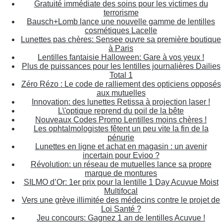
Gratuité immédiate des soins pour les victimes du
terrorisme
Bausch+Lomb lance une nouvelle gamme de lentilles
cosmétiques Lacelle
Lunettes pas chères: Sensee ouvre sa première boutique
à Paris
Lentilles fantaisie Halloween: Gare à vos yeux !
Plus de puissances pour les lentilles journalières Dailies
Total 1
Zéro Rézo : Le code de ralliement des opticiens opposés
aux mutuelles
Innovation: des lunettes Retissa à projection laser !
L\'optique reprend du poil de la bête
Nouveaux Codes Promo Lentilles moins chères !
Les ophtalmologistes fêtent un peu vite la fin de la
pénurie
Lunettes en ligne et achat en magasin : un avenir
incertain pour Evioo ?
Révolution: un réseau de mutuelles lance sa propre
marque de montures
SILMO d’Or: 1er prix pour la lentille 1 Day Acuvue Moist
Multifocal
Vers une grève illimitée des médecins contre le projet de
Loi Santé ?
Jeu concours: Gagnez 1 an de lentilles Acuvue !