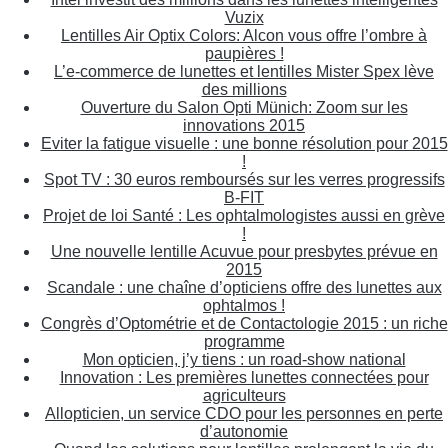
Vuzix
Lentilles Air Optix Colors: Alcon vous offre l’ombre à
paupières !
L’e-commerce de lunettes et lentilles Mister Spex lève
des millions
Ouverture du Salon Opti Münich: Zoom sur les
innovations 2015
Eviter la fatigue visuelle : une bonne résolution pour 2015
!
Spot TV : 30 euros remboursés sur les verres progressifs
B-FIT
Projet de loi Santé : Les ophtalmologistes aussi en grève
!
Une nouvelle lentille Acuvue pour presbytes prévue en
2015
Scandale : une chaîne d’opticiens offre des lunettes aux
ophtalmos !
Congrès d’Optométrie et de Contactologie 2015 : un riche
programme
Mon opticien, j’y tiens : un road-show national
Innovation : Les premières lunettes connectées pour
agriculteurs
Allopticien, un service CDO pour les personnes en perte
d’autonomie