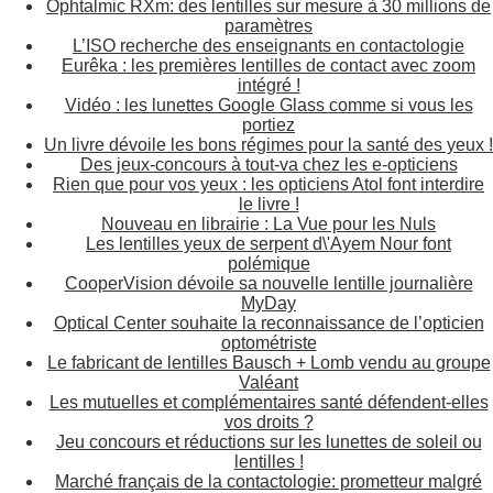
Ophtalmic RXm: des lentilles sur mesure à 30 millions de
paramètres
L’ISO recherche des enseignants en contactologie
Eurêka : les premières lentilles de contact avec zoom
intégré !
Vidéo : les lunettes Google Glass comme si vous les
portiez
Un livre dévoile les bons régimes pour la santé des yeux !
Des jeux-concours à tout-va chez les e-opticiens
Rien que pour vos yeux : les opticiens Atol font interdire
le livre !
Nouveau en librairie : La Vue pour les Nuls
Les lentilles yeux de serpent d\'Ayem Nour font
polémique
CooperVision dévoile sa nouvelle lentille journalière
MyDay
Optical Center souhaite la reconnaissance de l’opticien
optométriste
Le fabricant de lentilles Bausch + Lomb vendu au groupe
Valéant
Les mutuelles et complémentaires santé défendent-elles
vos droits ?
Jeu concours et réductions sur les lunettes de soleil ou
lentilles !
Marché français de la contactologie: prometteur malgré