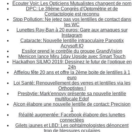
Ecouter Voir: Les Opticiens Mutualistes changent de nom
DPC: Le 39ème Congrès d'Optométrie et de
Contactologie est reconnu
Stop Pollution: Ne jetez pas vos lentilles de contact dans
les WC
Lunettes Ray-Ban à 20 euros: Gare aux arnaques sur
Instagram
Cataracte: Nouvelle lentille intraoculaire Panoptix
Acrysoft IQ
Essilor prend le contrôle du groupe GrandVision
Menicon lance Miru 1day Upside avec Smart Touch
Hackathon SILMO 2019: Dessinez le futur de l'optique en
24h
Afflelou fête 20 ans et offre la 2ème boite de lentilles à 1
euro
Loi Santé: Renouvellement des verres et lentilles via les
Orthoptistes !
Presbytie: Mark'ennovy présente sa nouvelle lentille
multifocale Edof
Alcon élabore une nouvelle lentille de contact: Precision
1
Réalité augmentée: Facebook élabore des lunettes
connectées
Gilets jaunes et LBD: Les ophtalmologistes dénoncent
trop de blessures oculaires