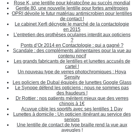
Rose K, une lentille pour kératocône au succès mondial
Gentle 80, une nouvelle lentille pour fortes amétropies
OPRI dévoile le futur matériau antimicrobien pour lentilles
de contact !
Le cabinet Xerfi décrypte le marché de la contactologie
en 2015
L’entretien des prothèses oculaires interdit aux opticiens
?
Ponts d’Or 2014 en Contactologie : qui a gagné ?
Scandale : des compléments alimentaires pour la vue au
contenu nocif
Les grands fabricants de lentilles et lunettes accusés de
cartel !
Un nouveau type de verres photochromiques : Hoya
Sensity
Les policiers de Dubaï équipés de lunettes Google Glass
Le Synope défend les opticiens : nous ne sommes pas
des fraudeurs !
Dr Rottier : nos patients méritent mieux que des verres
chinois à 1€
Acuvue cible les sportifs avec ses lentilles 1 Day
Lunettes à domicile : Un opticien itinérant au service des
seniors
Une lentille de contact de type braille rend la vue aux
aveugles !