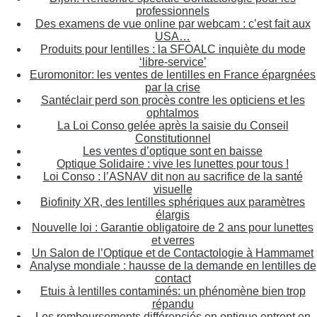
professionnels
Des examens de vue online par webcam : c’est fait aux
USA…
Produits pour lentilles : la SFOALC inquiète du mode
‘libre-service’
Euromonitor: les ventes de lentilles en France épargnées
par la crise
Santéclair perd son procès contre les opticiens et les
ophtalmos
La Loi Conso gelée après la saisie du Conseil
Constitutionnel
Les ventes d’optique sont en baisse
Optique Solidaire : vive les lunettes pour tous !
Loi Conso : l’ASNAV dit non au sacrifice de la santé
visuelle
Biofinity XR, des lentilles sphériques aux paramètres
élargis
Nouvelle loi : Garantie obligatoire de 2 ans pour lunettes
et verres
Un Salon de l’Optique et de Contactologie à Hammamet
Analyse mondiale : hausse de la demande en lentilles de
contact
Etuis à lentilles contaminés: un phénomène bien trop
répandu
Les remboursements différenciés en optique entrent en