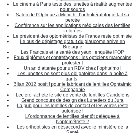
Le cinéma à Paris teste des lunettes à réalité augmentée
pour sourds
Salon de l’Optique à Münich : l’orthokératologie fait sa
percée
Conférence sur les applications médicales des lentilles
colorées
Le président des optométristes de France reste optimiste
Le bus de dépistage gratuit du glaucome arrive en
Bretagne
Les Français et la santé des yeux : enquête IFOP
Faux diplômes et contrefaçons : les opticiens marocains
protestent
Un an d’attente pour un RDV chez l’ophtalmo !
Les lunettes ne sont plus obligatoires dans la boîte à
gants !
Bilan 2012 positif pour le fabricant de lentilles Ophtalmic
Compagnie
Leclerc rachète le site de vente de lentilles Candelens
Grand concours de design des Lunetiers du Jura
La pub pour les lentilles de contact et les verres reste
autorisée !
L\'ordonnance de lentilles bientôt déléguée à
l\'optométriste ?
Les orthoptistes en désaccord avec le ministère de la
Santé