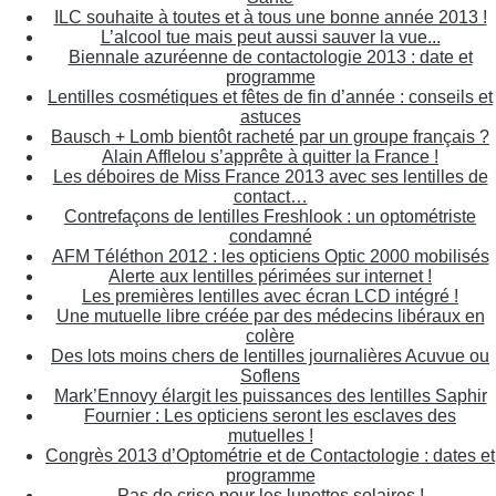
ILC souhaite à toutes et à tous une bonne année 2013 !
L’alcool tue mais peut aussi sauver la vue...
Biennale azuréenne de contactologie 2013 : date et
programme
Lentilles cosmétiques et fêtes de fin d’année : conseils et
astuces
Bausch + Lomb bientôt racheté par un groupe français ?
Alain Afflelou s’apprête à quitter la France !
Les déboires de Miss France 2013 avec ses lentilles de
contact…
Contrefaçons de lentilles Freshlook : un optométriste
condamné
AFM Téléthon 2012 : les opticiens Optic 2000 mobilisés
Alerte aux lentilles périmées sur internet !
Les premières lentilles avec écran LCD intégré !
Une mutuelle libre créée par des médecins libéraux en
colère
Des lots moins chers de lentilles journalières Acuvue ou
Soflens
Mark’Ennovy élargit les puissances des lentilles Saphir
Fournier : Les opticiens seront les esclaves des
mutuelles !
Congrès 2013 d’Optométrie et de Contactologie : dates et
programme
Pas de crise pour les lunettes solaires !