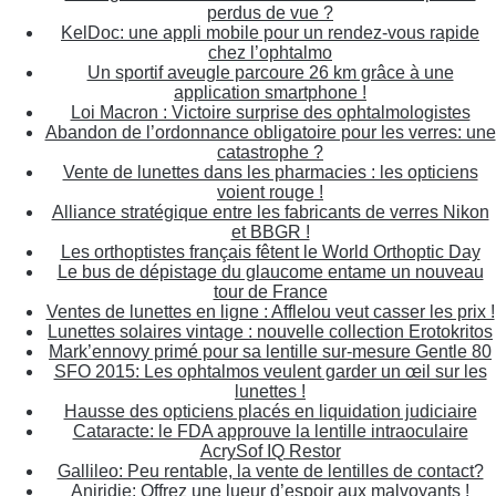
perdus de vue ?
KelDoc: une appli mobile pour un rendez-vous rapide
chez l’ophtalmo
Un sportif aveugle parcoure 26 km grâce à une
application smartphone !
Loi Macron : Victoire surprise des ophtalmologistes
Abandon de l’ordonnance obligatoire pour les verres: une
catastrophe ?
Vente de lunettes dans les pharmacies : les opticiens
voient rouge !
Alliance stratégique entre les fabricants de verres Nikon
et BBGR !
Les orthoptistes français fêtent le World Orthoptic Day
Le bus de dépistage du glaucome entame un nouveau
tour de France
Ventes de lunettes en ligne : Afflelou veut casser les prix !
Lunettes solaires vintage : nouvelle collection Erotokritos
Mark’ennovy primé pour sa lentille sur-mesure Gentle 80
SFO 2015: Les ophtalmos veulent garder un œil sur les
lunettes !
Hausse des opticiens placés en liquidation judiciaire
Cataracte: le FDA approuve la lentille intraoculaire
AcrySof IQ Restor
Gallileo: Peu rentable, la vente de lentilles de contact?
Aniridie: Offrez une lueur d’espoir aux malvoyants !