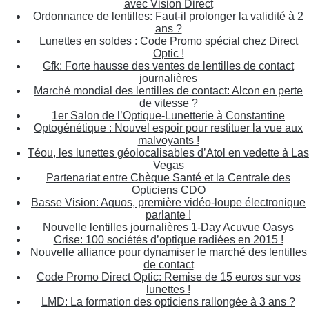
avec Vision Direct
Ordonnance de lentilles: Faut-il prolonger la validité à 2
ans ?
Lunettes en soldes : Code Promo spécial chez Direct
Optic !
Gfk: Forte hausse des ventes de lentilles de contact
journalières
Marché mondial des lentilles de contact: Alcon en perte
de vitesse ?
1er Salon de l’Optique-Lunetterie à Constantine
Optogénétique : Nouvel espoir pour restituer la vue aux
malvoyants !
Téou, les lunettes géolocalisables d’Atol en vedette à Las
Vegas
Partenariat entre Chèque Santé et la Centrale des
Opticiens CDO
Basse Vision: Aquos, première vidéo-loupe électronique
parlante !
Nouvelle lentilles journalières 1-Day Acuvue Oasys
Crise: 100 sociétés d’optique radiées en 2015 !
Nouvelle alliance pour dynamiser le marché des lentilles
de contact
Code Promo Direct Optic: Remise de 15 euros sur vos
lunettes !
LMD: La formation des opticiens rallongée à 3 ans ?