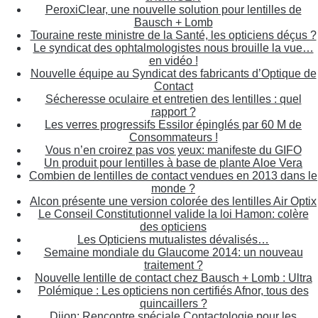
PeroxiClear, une nouvelle solution pour lentilles de
Bausch + Lomb
Touraine reste ministre de la Santé, les opticiens déçus ?
Le syndicat des ophtalmologistes nous brouille la vue…
en vidéo !
Nouvelle équipe au Syndicat des fabricants d’Optique de
Contact
Sécheresse oculaire et entretien des lentilles : quel
rapport ?
Les verres progressifs Essilor épinglés par 60 M de
Consommateurs !
Vous n’en croirez pas vos yeux: manifeste du GIFO
Un produit pour lentilles à base de plante Aloe Vera
Combien de lentilles de contact vendues en 2013 dans le
monde ?
Alcon présente une version colorée des lentilles Air Optix
Le Conseil Constitutionnel valide la loi Hamon: colère
des opticiens
Les Opticiens mutualistes dévalisés…
Semaine mondiale du Glaucome 2014: un nouveau
traitement ?
Nouvelle lentille de contact chez Bausch + Lomb : Ultra
Polémique : Les opticiens non certifiés Afnor, tous des
quincaillers ?
Dijon: Rencontre spéciale Contactologie pour les