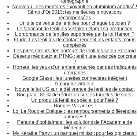
tomographie
Nouveau : des montures Exovault en aluminium anodisé !
Silmo d’Or 2013: les meilleures innovations
récompensées
Un site de vente de lentilles pour chaque opticien ?
Le fabricant de lentilles Vistakon élargit sa production
L’ordonnance de lentilles supprimée par la loi Hamon ?
Etude: Les lentilles de contact rendent les enfants moins
complexés
Les pires erreurs des porteurs de lentilles selon Polaroid
Déserts médicaux et PTMG : enfin une avancée concrète
?
Horreur: les yeux d’un enfant arrachés par des trafiquants
d’organes
Google Glass : les lunettes connectées intègrent
l’imagerie virtuelle
Nouvelle loi US sur la délivrance de lentilles de contact
Bon plan : 85 % de réduction sur les lunettes de soleil
Un produit à lentilles spécial pour l’été ?
Bonnes Vacances !
Loi Le Roux et Optique : les remboursements différenciés
autorisés !
Pénurie d’ophtalmos : les solutions de l’Académie de
Médecine
My Kératite Party : un banquet militant pour les opticiens !