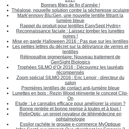
Bonnes fêtes de fin d'année !
Théalose, nouvelle solution contre la sécheresse oculaire
Mark’ennovy Blu:Gen, une nouvelle lentille filtrant la
lumière bleue
Rappel du produit pour lentilles EasySept Hydro+
Reconnaissance faciale : Laissez tomber les lunettes
noires !
Mise en garde Halloween 2016 : Pas que sur les lentilles
Les petites lettres du décret sur la délivrance de verres et
lentilles
Rétinopathie pigmentaire: Nouveau traitement de
GenSight Biologics
Trophées SILMO d’Or 2016 : Découvrez les lauréats
récompensés
Zoom spécial SILMO 2016 : Eric Lenoir - directeur du
salon
Premières lentilles de contact anti-lumière bleue
Lunettes en bois : Rezin Wood réinvente le concept Clip-
On
Etude : Le cannabis efficace pour améliorer la vision ?
Bonne rentrée et bonne reprise à toutes et à tous !
RetinOptic, un projet novateur de télémédecine en
ophtalmologie
Essilor rachète le groupe e-commerce MyOptique