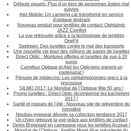
Défauts visuels: Plus d'un tiers de personnes âgées mal
suivies
Atol Mobile: Un camping car transformé en service
d'optique itinérant
Nouveau produit pour lentilles de contact: Ophtalmic
JAZZ Comfort
La vue retrouvée grâce à la technologie de lentilles
OneFit
Seetroen: Des lunettes contre le mal des transports
Une nouvelle vie pour des millions de paires de lunettes
Direct Optic : Montures offertes et lunettes de vue à 20
euros
Carrefour Optique et Atol les Opticiens signent un
partenariat !
Pénurie de médecins: Les ophtalmologistes grecs à la
rescousse
SILMO 2017: Le Mondial de l’Optique fête 50 ans !
Promo lunettes : Direct Optic récompense les bacheliers
2017 !
Santé et risques de l’été : Nouveau site de prévention du
ministère
Neubau eyewear dévoile sa collection tendance 2017
Un chien retrouve la vue grâce aux lentilles de contact
Denis Brogniard en campagne pour les lentilles Acuvue !
Mondial de l’Optique : Amélie Morel élue présidente du