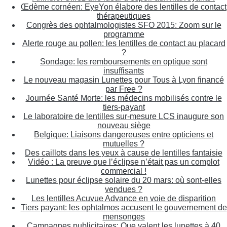
Œdème cornéen: EyeYon élabore des lentilles de contact
thérapeutiques
Congrès des ophtalmologistes SFO 2015: Zoom sur le
programme
Alerte rouge au pollen: les lentilles de contact au placard
?
Sondage: les remboursements en optique sont
insuffisants
Le nouveau magasin Lunettes pour Tous à Lyon financé
par Free ?
Journée Santé Morte: les médecins mobilisés contre le
tiers-payant
Le laboratoire de lentilles sur-mesure LCS inaugure son
nouveau siège
Belgique: Liaisons dangereuses entre opticiens et
mutuelles ?
Des caillots dans les yeux à cause de lentilles fantaisie
Vidéo : La preuve que l’éclipse n’était pas un complot
commercial !
Lunettes pour éclipse solaire du 20 mars: où sont-elles
vendues ?
Les lentilles Acuvue Advance en voie de disparition
Tiers payant: les ophtalmos accusent le gouvernement de
mensonges
Campagnes publicitaires: Que valent les lunettes à 40