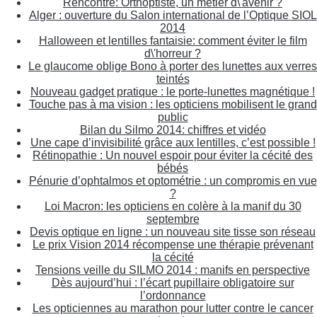
Rencontre: Orthoptiste, un métier d\'avenir ?
Alger : ouverture du Salon international de l’Optique SIOL
2014
Halloween et lentilles fantaisie: comment éviter le film
d\'horreur ?
Le glaucome oblige Bono à porter des lunettes aux verres
teintés
Nouveau gadget pratique : le porte-lunettes magnétique !
Touche pas à ma vision : les opticiens mobilisent le grand
public
Bilan du Silmo 2014: chiffres et vidéo
Une cape d’invisibilité grâce aux lentilles, c’est possible !
Rétinopathie : Un nouvel espoir pour éviter la cécité des
bébés
Pénurie d’ophtalmos et optométrie : un compromis en vue
?
Loi Macron: les opticiens en colère à la manif du 30
septembre
Devis optique en ligne : un nouveau site tisse son réseau
Le prix Vision 2014 récompense une thérapie prévenant
la cécité
Tensions veille du SILMO 2014 : manifs en perspective
Dès aujourd’hui : l’écart pupillaire obligatoire sur
l’ordonnance
Les opticiennes au marathon pour lutter contre le cancer