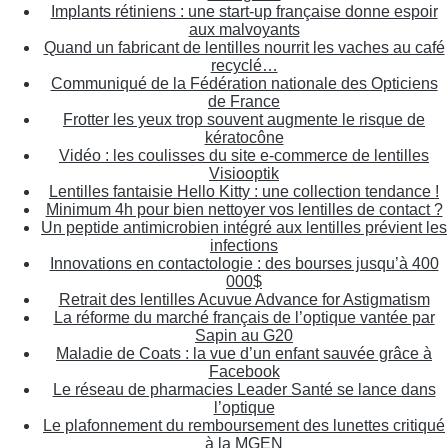
Implants rétiniens : une start-up française donne espoir
aux malvoyants
Quand un fabricant de lentilles nourrit les vaches au café
recyclé…
Communiqué de la Fédération nationale des Opticiens
de France
Frotter les yeux trop souvent augmente le risque de
kératocône
Vidéo : les coulisses du site e-commerce de lentilles
Visiooptik
Lentilles fantaisie Hello Kitty : une collection tendance !
Minimum 4h pour bien nettoyer vos lentilles de contact ?
Un peptide antimicrobien intégré aux lentilles prévient les
infections
Innovations en contactologie : des bourses jusqu’à 400
000$
Retrait des lentilles Acuvue Advance for Astigmatism
La réforme du marché français de l’optique vantée par
Sapin au G20
Maladie de Coats : la vue d’un enfant sauvée grâce à
Facebook
Le réseau de pharmacies Leader Santé se lance dans
l’optique
Le plafonnement du remboursement des lunettes critiqué
à la MGEN