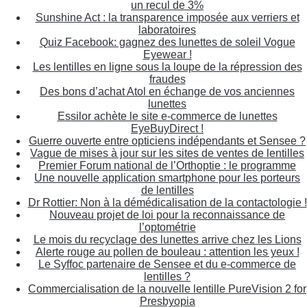
un recul de 3%
Sunshine Act : la transparence imposée aux verriers et
laboratoires
Quiz Facebook: gagnez des lunettes de soleil Vogue
Eyewear !
Les lentilles en ligne sous la loupe de la répression des
fraudes
Des bons d’achat Atol en échange de vos anciennes
lunettes
Essilor achète le site e-commerce de lunettes
EyeBuyDirect !
Guerre ouverte entre opticiens indépendants et Sensee ?
Vague de mises à jour sur les sites de ventes de lentilles
Premier Forum national de l’Orthoptie : le programme
Une nouvelle application smartphone pour les porteurs
de lentilles
Dr Rottier: Non à la démédicalisation de la contactologie !
Nouveau projet de loi pour la reconnaissance de
l’optométrie
Le mois du recyclage des lunettes arrive chez les Lions
Alerte rouge au pollen de bouleau : attention les yeux !
Le Syffoc partenaire de Sensee et du e-commerce de
lentilles ?
Commercialisation de la nouvelle lentille PureVision 2 for
Presbyopia