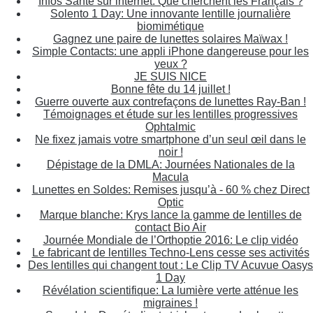
Infos Santé sur internet: Que cherchent les Français ?
Solento 1 Day: Une innovante lentille journalière
biomimétique
Gagnez une paire de lunettes solaires Maïwax !
Simple Contacts: une appli iPhone dangereuse pour les
yeux ?
JE SUIS NICE
Bonne fête du 14 juillet !
Guerre ouverte aux contrefaçons de lunettes Ray-Ban !
Témoignages et étude sur les lentilles progressives
Ophtalmic
Ne fixez jamais votre smartphone d’un seul œil dans le
noir !
Dépistage de la DMLA: Journées Nationales de la
Macula
Lunettes en Soldes: Remises jusqu’à - 60 % chez Direct
Optic
Marque blanche: Krys lance la gamme de lentilles de
contact Bio Air
Journée Mondiale de l’Orthoptie 2016: Le clip vidéo
Le fabricant de lentilles Techno-Lens cesse ses activités
Des lentilles qui changent tout : Le Clip TV Acuvue Oasys
1 Day
Révélation scientifique: La lumière verte atténue les
migraines !