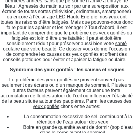
dernières années, sans que personne n’arrive à enrayer le
fléau ! Agressés du matin au soir par une surexposition aux
écrans de toutes sortes (télévision, ordinateurs, smartphones)
ou encore à l’
éclairage LED
Haute Energie, nos yeux ont
toutes les raisons d’être fatigués. Mais que pouvons-nous donc
faire pour les apaiser et les ménager ? Tout d’abord, il est
important de comprendre que le problème des yeux gonflés ou
fatigués est loin d’être une fatalité : il peut et doit être
sensiblement réduit pour préserver aussi bien votre
santé
oculaire
que votre beauté. Ce dossier vous donne l’occasion
de comprendre les causes des yeux gonflés et offrent des
conseils pratiques pour éviter et apaiser la fatigue oculaire.
Syndrome des yeux gonflés : les causes et risques
Le problème des yeux gonflés ne provient souvent pas
seulement des écrans ou d’un manque de sommeil. Plusieurs
autres facteurs peuvent également causer une forte
accumulation de fluides autour de l’œil ou influencer l’élasticité
de la peau située autour des paupières. Parmi les causes des
yeux gonflés
citons entre autres:
La consommation excessive de sel, contribuant à la
rétention de l’eau autour des yeux
Boire en grande quantité avant de dormir (trop d’eau
dans le corps avant le sommeil