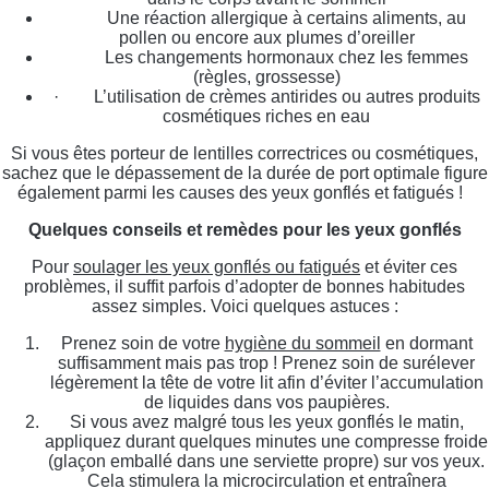
Une réaction allergique à certains aliments, au
pollen ou encore aux plumes d’oreiller
Les changements hormonaux chez les femmes
(règles, grossesse)
· L’utilisation de crèmes antirides ou autres produits
cosmétiques riches en eau
Si vous êtes porteur de lentilles correctrices ou cosmétiques,
sachez que le dépassement de la durée de port optimale figure
également parmi les causes des yeux gonflés et fatigués !
Quelques conseils et remèdes pour les yeux gonflés
Pour
soulager les yeux gonflés ou fatigués
et éviter ces
problèmes, il suffit parfois d’adopter de bonnes habitudes
assez simples. Voici quelques astuces :
Prenez soin de votre
hygiène du sommeil
en dormant
suffisamment mais pas trop ! Prenez soin de surélever
légèrement la tête de votre lit afin d’éviter l’accumulation
de liquides dans vos paupières.
Si vous avez malgré tous les yeux gonflés le matin,
appliquez durant quelques minutes une compresse froide
(glaçon emballé dans une serviette propre) sur vos yeux.
Cela stimulera la microcirculation et entraînera