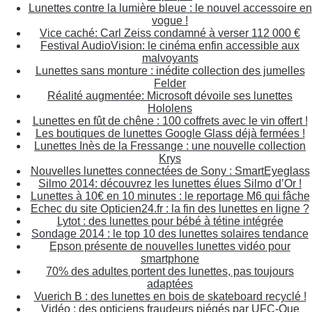
Lunettes contre la lumière bleue : le nouvel accessoire en
vogue !
Vice caché: Carl Zeiss condamné à verser 112 000 €
Festival AudioVision: le cinéma enfin accessible aux
malvoyants
Lunettes sans monture : inédite collection des jumelles
Felder
Réalité augmentée: Microsoft dévoile ses lunettes
Hololens
Lunettes en fût de chêne : 100 coffrets avec le vin offert !
Les boutiques de lunettes Google Glass déjà fermées !
Lunettes Inès de la Fressange : une nouvelle collection
Krys
Nouvelles lunettes connectées de Sony : SmartEyeglass
Silmo 2014: découvrez les lunettes élues Silmo d’Or !
Lunettes à 10€ en 10 minutes : le reportage M6 qui fâche
Echec du site Opticien24.fr : la fin des lunettes en ligne ?
Lytot : des lunettes pour bébé à tétine intégrée
Sondage 2014 : le top 10 des lunettes solaires tendance
Epson présente de nouvelles lunettes vidéo pour
smartphone
70% des adultes portent des lunettes, pas toujours
adaptées
Vuerich B : des lunettes en bois de skateboard recyclé !
Vidéo : des opticiens fraudeurs piégés par UFC-Que