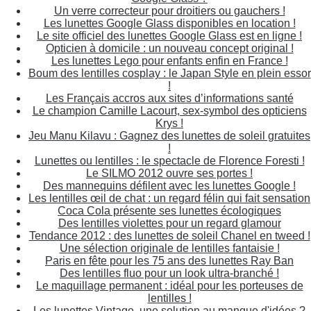
Un verre correcteur pour droitiers ou gauchers !
Les lunettes Google Glass disponibles en location !
Le site officiel des lunettes Google Glass est en ligne !
Opticien à domicile : un nouveau concept original !
Les lunettes Lego pour enfants enfin en France !
Boum des lentilles cosplay : le Japan Style en plein essor
!
Les Français accros aux sites d’informations santé
Le champion Camille Lacourt, sex-symbol des opticiens
Krys !
Jeu Manu Kilavu : Gagnez des lunettes de soleil gratuites
!
Lunettes ou lentilles : le spectacle de Florence Foresti !
Le SILMO 2012 ouvre ses portes !
Des mannequins défilent avec les lunettes Google !
Les lentilles œil de chat : un regard félin qui fait sensation
Coca Cola présente ses lunettes écologiques
Des lentilles violettes pour un regard glamour
Tendance 2012 : des lunettes de soleil Chanel en tweed !
Une sélection originale de lentilles fantaisie !
Paris en fête pour les 75 ans des lunettes Ray Ban
Des lentilles fluo pour un look ultra-branché !
Le maquillage permanent : idéal pour les porteuses de
lentilles !
Les lunettes Vintage, une solution au manque d'idées ?