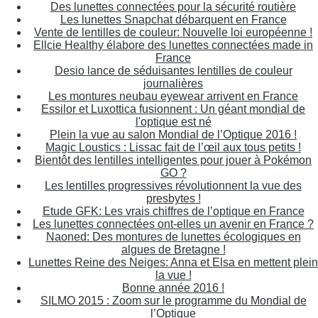
Des lunettes connectées pour la sécurité routière
Les lunettes Snapchat débarquent en France
Vente de lentilles de couleur: Nouvelle loi européenne !
Ellcie Healthy élabore des lunettes connectées made in
France
Desio lance de séduisantes lentilles de couleur
journalières
Les montures neubau eyewear arrivent en France
Essilor et Luxottica fusionnent : Un géant mondial de
l'optique est né
Plein la vue au salon Mondial de l’Optique 2016 !
Magic Loustics : Lissac fait de l’œil aux tous petits !
Bientôt des lentilles intelligentes pour jouer à Pokémon
GO ?
Les lentilles progressives révolutionnent la vue des
presbytes !
Etude GFK: Les vrais chiffres de l’optique en France
Les lunettes connectées ont-elles un avenir en France ?
Naoned: Des montures de lunettes écologiques en
algues de Bretagne !
Lunettes Reine des Neiges: Anna et Elsa en mettent plein
la vue !
Bonne année 2016 !
SILMO 2015 : Zoom sur le programme du Mondial de
l’Optique