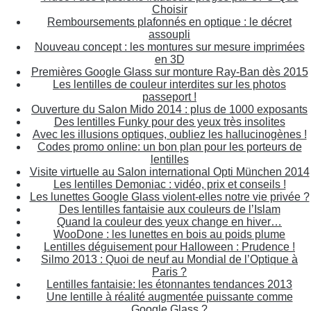
Choisir
Remboursements plafonnés en optique : le décret
assoupli
Nouveau concept : les montures sur mesure imprimées
en 3D
Premières Google Glass sur monture Ray-Ban dès 2015
Les lentilles de couleur interdites sur les photos
passeport !
Ouverture du Salon Mido 2014 : plus de 1000 exposants
Des lentilles Funky pour des yeux très insolites
Avec les illusions optiques, oubliez les hallucinogènes !
Codes promo online: un bon plan pour les porteurs de
lentilles
Visite virtuelle au Salon international Opti München 2014
Les lentilles Demoniac : vidéo, prix et conseils !
Les lunettes Google Glass violent-elles notre vie privée ?
Des lentilles fantaisie aux couleurs de l’Islam
Quand la couleur des yeux change en hiver…
WooDone : les lunettes en bois au poids plume
Lentilles déguisement pour Halloween : Prudence !
Silmo 2013 : Quoi de neuf au Mondial de l’Optique à
Paris ?
Lentilles fantaisie: les étonnantes tendances 2013
Une lentille à réalité augmentée puissante comme
Google Glass ?