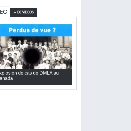
DEO
+ DE VIDEOS
xplosion de cas de DMLA au
anada