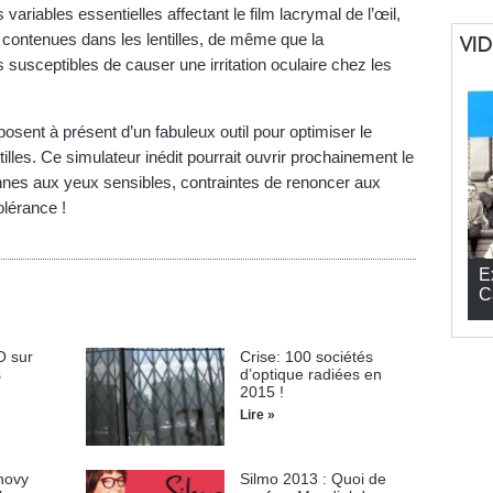
riables essentielles affectant le film lacrymal de l’œil,
 contenues dans les lentilles, de même que la
VI
s susceptibles de causer une irritation oculaire chez les
sposent à présent d’un fabuleux outil pour optimiser le
illes. Ce simulateur inédit pourrait ouvrir prochainement le
nnes aux yeux sensibles, contraintes de renoncer aux
tolérance !
E
C
O sur
Crise: 100 sociétés
s
d’optique radiées en
2015 !
Lire »
novy
Silmo 2013 : Quoi de