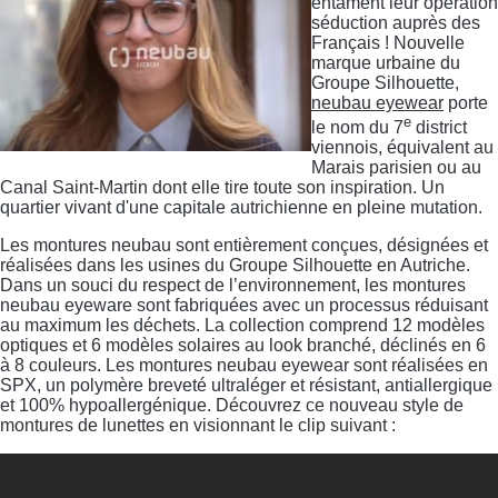
entament leur opération
séduction auprès des
Français ! Nouvelle
marque urbaine du
Groupe Silhouette,
neubau eyewear
porte
e
le nom du 7
district
viennois, équivalent au
Marais parisien ou au
Canal Saint-Martin dont elle tire toute son inspiration. Un
quartier vivant d'une capitale autrichienne en pleine mutation.
Les montures neubau sont entièrement conçues, désignées et
réalisées dans les usines du Groupe Silhouette en Autriche.
Dans un souci du respect de l’environnement, les montures
neubau eyeware sont fabriquées avec un processus réduisant
au maximum les déchets. La collection comprend 12 modèles
optiques et 6 modèles solaires au look branché, déclinés en 6
à 8 couleurs. Les montures neubau eyewear sont réalisées en
SPX, un polymère breveté ultraléger et résistant, antiallergique
et 100% hypoallergénique. Découvrez ce nouveau style de
montures de lunettes en visionnant le clip suivant :