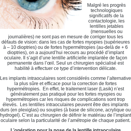
Malgré les progrès
technologiques
significatifs de la
contactologie, les
lentilles jetables
(mensuelles ou
journalières) ne sont pas en mesure de corriger tous les
défauts de vision: dans les cas de fortes myopies (supérieures
à – 10 dioptries) ou de fortes hypermétropies (au-delà de + 6
dioptries), on a aujourd’hui recours au procédé d’implant
oculaire. Il s’agit d’une lentille artificielle implantée de façon
permanente dans l’œil. Seul un chirurgien spécialisé est
habilité à effectuer ce type d’intervention délicate.
Les implants intraoculaires sont considérés comme l’alternative
la plus sûre et efficace pour la correction de fortes
hypermétropies. En effet, le traitement laser (Lasik) n’est
généralement pas pratiqué pour les fortes myopies ou
hypermétropies car les risques de complications sont trop
élevés. Les lentilles intraoculaires peuvent être des implants
durs (en plexiglas) ou souples (à base de silicone, acrylique ou
hydrogel). C’est au chirurgien de définir le matériau de l’implant
oculaire selon la particularité de l’amétropie de chaque patient.
L’opération pour la pose de la lentille intraoculaire