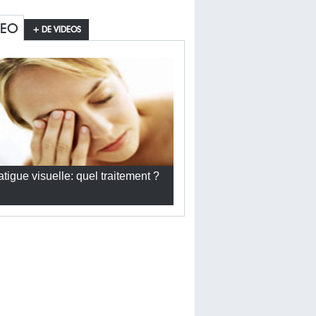
DEO
+ DE VIDEOS
atigue visuelle: quel traitement ?