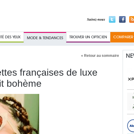
Suivez-nous
TÉ DES YEUX
TROUVER UN OPTICIEN
COMPARER L
MODE & TENDANCES
NE
« Retour au sommaire
ttes françaises de luxe
rit bohème