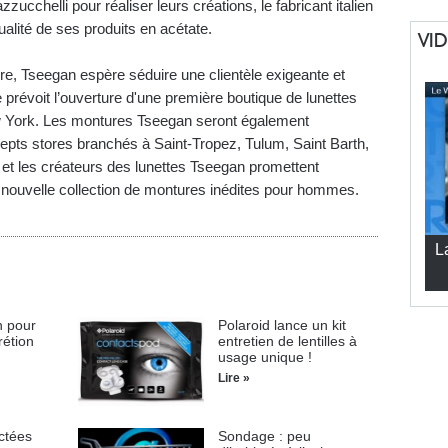
ucchelli pour réaliser leurs créations, le fabricant italien
ualité de ses produits en acétate.
VI
ire, Tseegan espère séduire une clientèle exigeante et
prévoit l’ouverture d'une première boutique de lunettes
w York. Les montures Tseegan seront également
pts stores branchés à Saint-Tropez, Tulum, Saint Barth,
 et les créateurs des lunettes Tseegan promettent
nouvelle collection de montures inédites pour hommes.
L
n pour
Polaroid lance un kit
rétion
entretien de lentilles à
usage unique !
Lire »
ctées
Sondage : peu