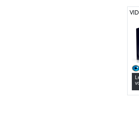
VI
L
v