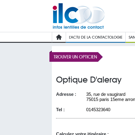
L’ACTU DE LA CONTACTOLOGIE
SAN
TROUVER UN OPTICIEN
Optique D'aleray
Adresse :
35, rue de vaugirard
75015 paris 15eme arro
Tel :
0145323640
Calculez votre itinéraire :