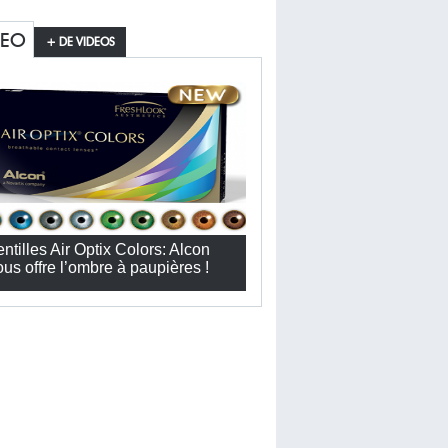
DEO
+ DE VIDEOS
entilles Air Optix Colors: Alcon
ous offre l’ombre à paupières !