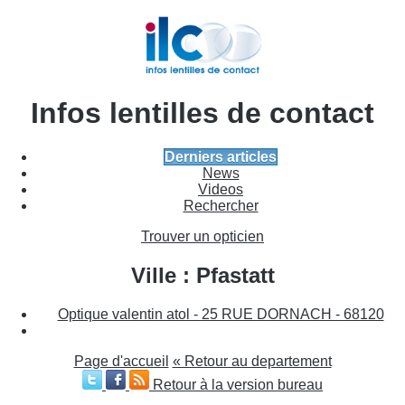
Infos lentilles de contact
Derniers articles
News
Videos
Rechercher
Trouver un opticien
Ville : Pfastatt
Optique valentin atol - 25 RUE DORNACH - 68120
Page d'accueil
« Retour au departement
Retour à la version bureau