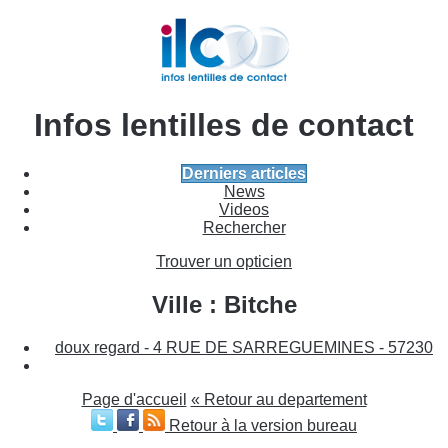
Infos lentilles de contact
Derniers articles
News
Videos
Rechercher
Trouver un opticien
Ville : Bitche
doux regard - 4 RUE DE SARREGUEMINES - 57230
Page d'accueil
« Retour au departement
Retour à la version bureau