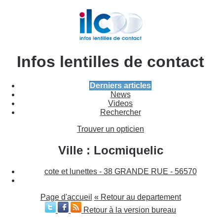
Infos lentilles de contact
Derniers articles
News
Videos
Rechercher
Trouver un opticien
Ville : Locmiquelic
cote et lunettes - 38 GRANDE RUE - 56570
Page d'accueil
« Retour au departement
Retour à la version bureau