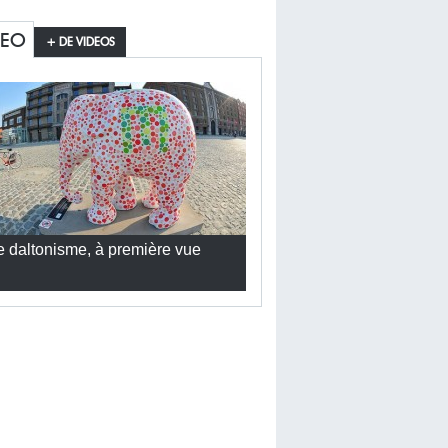
DEO
+ DE VIDEOS
e daltonisme, à première vue