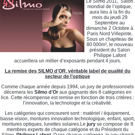
Le Silmo 2011, Salon
mondial de l’optique,
aura lieu à la fin du
mois du jeudi 29
Septembre au
dimanche 2 Octobre à
Paris Nord Villepinte.
Sous un chapiteau de
80 000m², le nouveau
président du Salon
Philippe Lafont
accueillera un millier d’exposants pendant 4 jours.
La remise des SILMO d’OR, véritable label de qualité du
secteur de l’optique
Comme chaque année depuis 1994, un jury de professionnels
décernera les
Silmo d’Or
aux gagnants des 8 catégories en
lice. Cette récompense est remise en fonction de trois critères :
l’innovation, la technologie et la créativité.
Les catégories qui concourent sont : matériel / équipement,
basse-vision, montures innovation technologique, enfant, sport,
montures optiques, lunettes solaires.Le
jury
se compose de 8
membres experts de chaque catégorie et du Président du
Silmo,
Philippe Lafont
. Dans chaque catégorie, le jury choisit