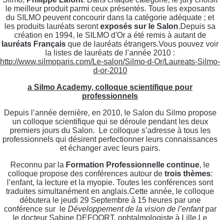
le meilleur produit parmi ceux présentés. Tous les exposants
du SILMO peuvent concourir dans la catégorie adéquate ; et
les produits lauréats seront
exposés sur le Salon
.Depuis sa
création en 1994, le SILMO d'Or a été remis à autant de
lauréats Français
que de lauréats étrangers.Vous pouvez voir
la listes de lauréats de l’année 2010 :
http://www.silmoparis.com/Le-salon/Silmo-d-Or/Laureats-Silmo-
d-or-2010
a Silmo Academy, colloque scientifique pour
professionnels
Depuis l’année dernière, en 2010, le Salon du Silmo propose
un colloque scientifique qui se déroule pendant les deux
premiers jours du Salon. Le colloque s’adresse à tous les
professionnels qui désirent perfectionner leurs connaissances
et échanger avec leurs pairs.
Reconnu par la
Formation Professionnelle continue
, le
colloque propose des conférences autour de
trois thèmes
:
l’enfant, la lecture et la myopie. Toutes les conférences sont
traduites simultanément en anglais.Cette année, le colloque
débutera le jeudi 29 Septembre à 15 heures par une
conférence sur le
Développement de la vision de l’enfant
par
le docteur Sabine DEFOORT, ophtalmologiste à Lille.Le