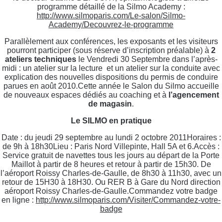
programme détaillé de la Silmo Academy :
http://www.silmoparis.com/Le-salon/Silmo-
Academy/Decouvrez-le-programme
Parallèlement aux conférences, les exposants et les visiteurs
pourront participer (sous réserve d’inscription préalable) à
2
ateliers techniques
le Vendredi 30 Septembre dans l’après-
midi : un atelier sur la lecture et un atelier sur la conduite avec
explication des nouvelles dispositions du permis de conduire
parues en août 2010.Cette année le Salon du Silmo accueille
de nouveaux espaces dédiés au coaching et à
l’agencement
de magasin
.
Le SILMO en pratique
Date : du jeudi 29 septembre au lundi 2 octobre 2011Horaires :
de 9h à 18h30Lieu : Paris Nord Villepinte, Hall 5A et 6.Accès :
Service gratuit de navettes tous les jours au départ de la Porte
Maillot à partir de 8 heures et retour à partir de 15h30. De
l’aéroport Roissy Charles-de-Gaulle, de 8h30 à 11h30, avec un
retour de 15H30 à 18H30. Ou RER B à Gare du Nord direction
aéroport Roissy Charles-de-Gaulle.Commandez votre badge
en ligne :
http://www.silmoparis.com/Visiter/Commandez-votre-
badge