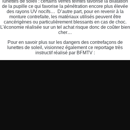
lunettes de soleil : certains verres teintés favorise la dilatation
de la pupille ce qui favorise la pénétration encore plus élevée
des rayons UV nocifs… D’autre part, pour en revenir à la
monture contrefaite, les matériaux utilisés peuvent être
cancérigènes ou particulièrement blessants en cas de choc.
L’économie réalisée sur un tel achat risque donc de coûter bien
cher…
Pour en savoir plus sur les dangers des contrefaçons de
lunettes de soleil, visionnez également ce reportage très
instructif réalisé par BFMTV :