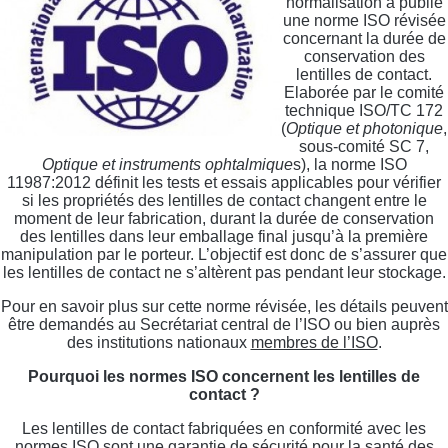
normalisation a publié
une norme ISO révisée
concernant la durée de
conservation des
lentilles de contact.
Elaborée par le comité
technique ISO/TC 172
(
Optique et photonique
,
sous-comité SC 7,
Optique et instruments ophtalmique
s), la norme ISO
11987:2012 définit les tests et essais applicables pour vérifier
si les propriétés des lentilles de contact changent entre le
moment de leur fabrication, durant la durée de conservation
des lentilles dans leur emballage final jusqu’à la première
manipulation par le porteur. L’objectif est donc de s’assurer que
les lentilles de contact ne s’altèrent pas pendant leur stockage.
Pour en savoir plus sur cette norme révisée, les détails peuvent
être demandés au Secrétariat central de l’ISO ou bien auprès
des institutions nationaux
membres de l’ISO
.
Pourquoi les normes ISO concernent les lentilles de
contact ?
Les lentilles de contact fabriquées en conformité avec les
normes ISO sont une garantie de sécurité pour la santé des