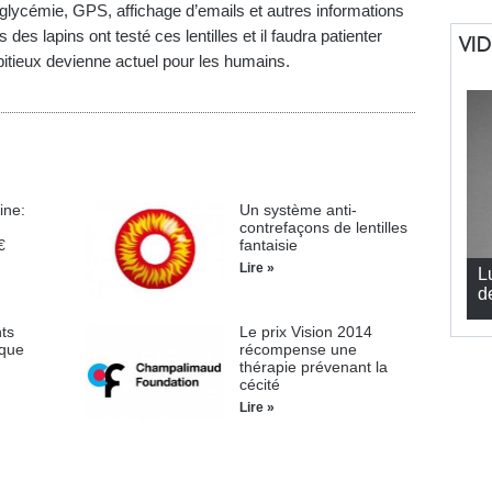
e glycémie, GPS, affichage d’emails et autres informations
s lapins ont testé ces lentilles et il faudra patienter
VI
itieux devienne actuel pour les humains.
ine:
Un système anti-
contrefaçons de lentilles
€
fantaisie
Lire »
L
d
ts
Le prix Vision 2014
ique
récompense une
thérapie prévenant la
cécité
Lire »