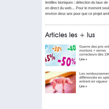
lentilles bioniques : détection du taux d
en direct du web… Pour le moment seuls de
environ deux ans pour que ce projet amb
Articles les + lus
Guerre des prix onl
monture + verres
correcteurs dès 19
Lire »
Les remboursemen
différenciés en opt
entrent en vigueur
Lire »