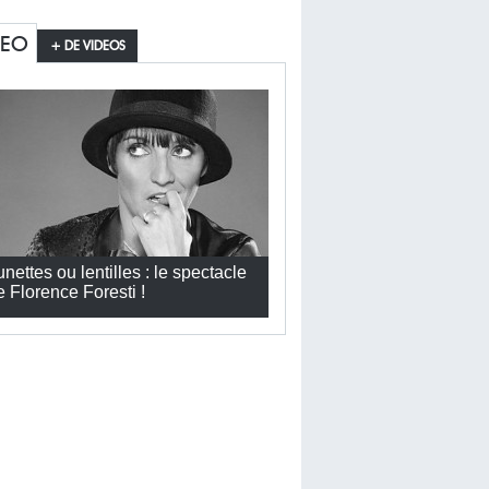
DEO
+ DE VIDEOS
unettes ou lentilles : le spectacle
e Florence Foresti !