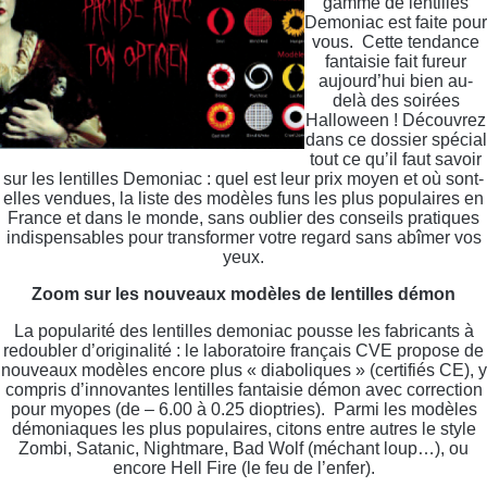
gamme de lentilles
Demoniac est faite pour
vous. Cette tendance
fantaisie fait fureur
aujourd’hui bien au-
delà des soirées
Halloween ! Découvrez
dans ce dossier spécial
tout ce qu’il faut savoir
sur les lentilles Demoniac : quel est leur prix moyen et où sont-
elles vendues, la liste des modèles funs les plus populaires en
France et dans le monde, sans oublier des conseils pratiques
indispensables pour transformer votre regard sans abîmer vos
yeux.
Zoom sur les nouveaux modèles de lentilles démon
La popularité des lentilles demoniac pousse les fabricants à
redoubler d’originalité : le laboratoire français CVE propose de
nouveaux modèles encore plus « diaboliques » (certifiés CE), y
compris d’innovantes lentilles fantaisie démon avec correction
pour myopes (de – 6.00 à 0.25 dioptries). Parmi les modèles
démoniaques les plus populaires, citons entre autres le style
Zombi, Satanic, Nightmare, Bad Wolf (méchant loup…), ou
encore Hell Fire (le feu de l’enfer).