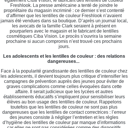
également Ciba Vision, le fabricant des lentilles de couleur
Freshlook. La presse américaine a tenté de joindre le
propriétaire du magasin incriminé : ce dernier s’est contenté
d’affirmer que les lentilles de couleur Freshlook n’avaient
jamais été vendues dans sa boutique. D’après un journal local,
les avocats de la famille Clark seraient à présent en
pourparlers avec le magasin et le fabricant de lentilles
cosmétiques Ciba Vision. Le procès s’ouvrira la semaine
prochaine si aucun compromis n’est trouvé ces prochains
jours.
Les adolescents et les lentilles de couleur : des relations
dangereuses...
Face à la popularité grandissante des lentilles de couleur chez
les adolescents, il devient toujours plus critique d’intensifier les
campagnes de prévention auprès des jeunes pour éviter de
graves complications comme celles évoquées dans cette
affaire. Il serait judicieux que les lycées et autres
établissements éducatifs s’impliquent pour sensibiliser leurs
élèves au bon usage des lentilles de couleur. Rappelons
toutefois que les lentilles de couleur ne sont pas plus
dangereuses que les lentilles de contact correctrices : l’erreur
des jeunes consiste à négliger l’entretien et les règles
d’hygiène des lentilles de couleur par manque d'informations
car elles ne sont pas considérées comme des dispositifs