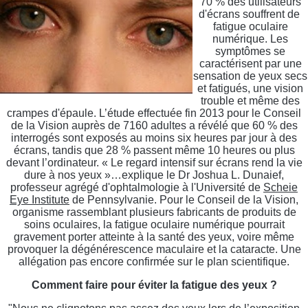
70 % des utilisateurs
d'écrans souffrent de
fatigue oculaire
numérique. Les
symptômes se
caractérisent par une
sensation de yeux secs
et fatigués, une vision
trouble et même des
crampes d'épaule. L’étude effectuée fin 2013 pour le Conseil
de la Vision auprès de 7160 adultes a révélé que 60 % des
interrogés sont exposés au moins six heures par jour à des
écrans, tandis que 28 % passent même 10 heures ou plus
devant l’ordinateur. « Le regard intensif sur écrans rend la vie
dure à nos yeux »…explique le Dr Joshua L. Dunaief,
professeur agrégé d'ophtalmologie à l'Université de
Scheie
Eye Institute
de Pennsylvanie. Pour le Conseil de la Vision,
organisme rassemblant plusieurs fabricants de produits de
soins oculaires, la fatigue oculaire numérique pourrait
gravement porter atteinte à la santé des yeux, voire même
provoquer la dégénérescence maculaire et la cataracte. Une
allégation pas encore confirmée sur le plan scientifique.
Comment faire pour éviter la fatigue des yeux ?