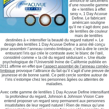
annonce le lancement
d’une nouvelle gamme
de « lentilles à effet
sexy », 1 Day Acuvue
Define. Le fabricant
américain souligne
qu’il ne s’agit donc pas
de lentilles de couleur
mais de lentilles
destinées à « intensifier la beauté du regard naturel ». Le
design des lentilles 1 Day Acuvue Define a ainsi été conçu
pour assombrir l’anneau cornéo-limbique, c’est-à-dire le cercle
entourant l'iris qui crée le contraste avec le blanc de l'œil,
considéré comme « la clé du regard séduisant ». Une étude
psychologique de l’Université Irvine de Californie publiée en
2011 affirme en effet que
l’aspect assombri de l’anneau cornéo-
limbique
provoque l’attirance du fait qu’il s’agit d’une preuve de
jeunesse et de bonne santé. Ce petit cercle sombre autour de
l’iris s’estompe chez les personnes âgées ou atteintes de
maladies.
Avec cette gamme de lentilles 1 Day Acuvue Define intensifiant
la profondeur du regard, Johnson
&
Johnson Vision Care
entend proposer un regard sexy permanent aux personnes
insatisfaites de leur regard naturel ! Rien de mieux qu’une