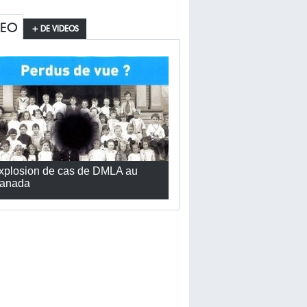
DEO
+ DE VIDEOS
xplosion de cas de DMLA au
anada