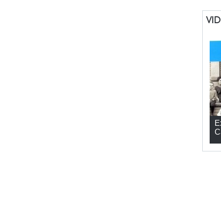
VI
E
C