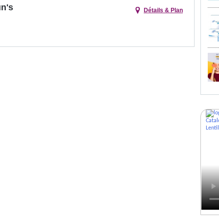
un's
Détails & Plan