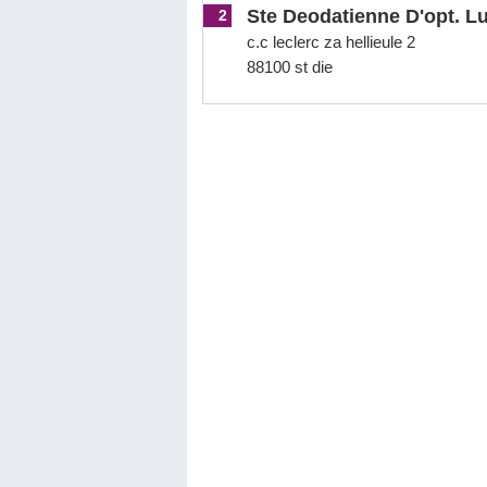
Ste Deodatienne D'opt. L
2
c.c leclerc za hellieule 2
88100 st die