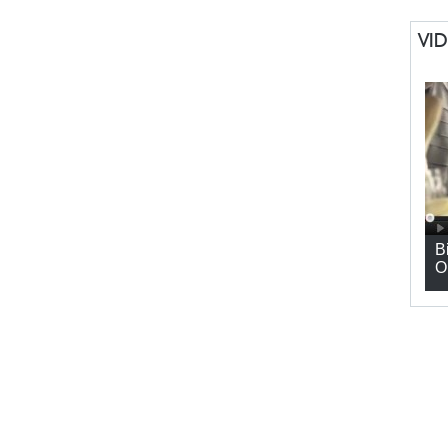
VI
B
O