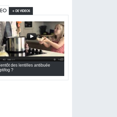
DEO
+ DE VIDEOS
ientôt des lentilles antibuée
ptifog ?