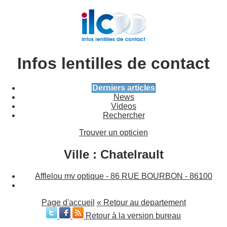
Infos lentilles de contact
Derniers articles
News
Videos
Rechercher
Trouver un opticien
Ville : Chatelrault
Afflelou mv optique - 86 RUE BOURBON - 86100
Page d'accueil
« Retour au departement
Retour à la version bureau