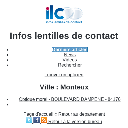
Infos lentilles de contact
Derniers articles
News
Videos
Rechercher
Trouver un opticien
Ville : Monteux
Optique morel - BOULEVARD DAMPENE - 84170
Page d'accueil
« Retour au departement
Retour à la version bureau