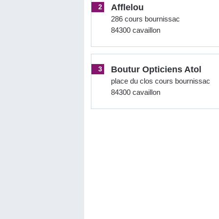
Afflelou
2
286 cours bournissac
84300 cavaillon
Boutur Opticiens Atol
3
place du clos cours bournissac
84300 cavaillon