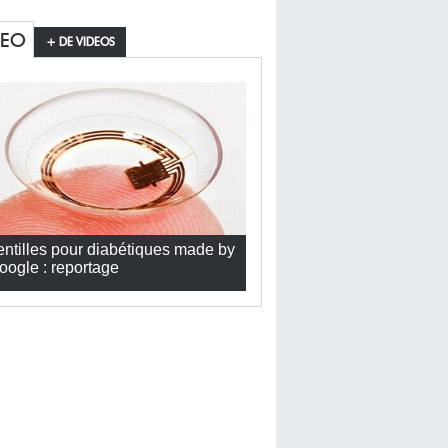
DEO
+ DE VIDEOS
entilles pour diabétiques made by
oogle : reportage