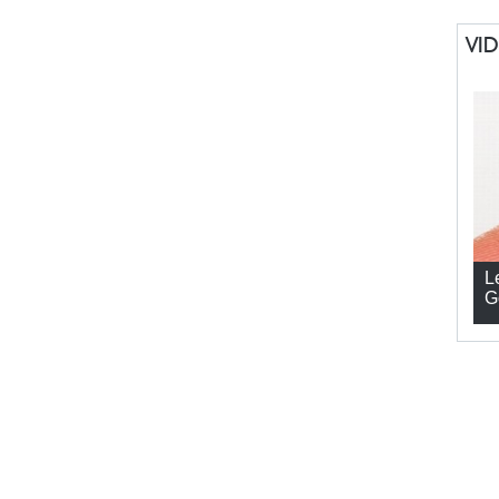
VI
L
G