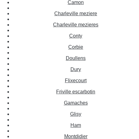
Camon
Charleville meziere
Charleville mezieres
Conty
Corbie
Doullens
Dury
Flixecourt
Friville escarbotin
Gamaches
Glisy
Ham
Montdidier