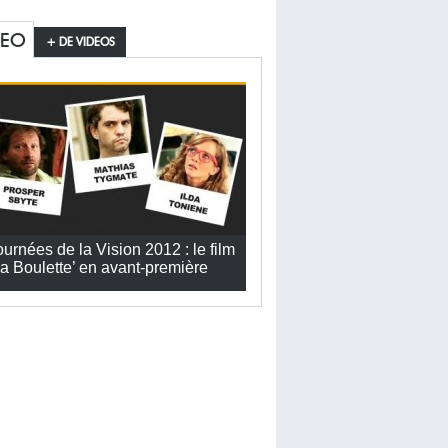
DEO
+ DE VIDEOS
ournées de la Vision 2012 : le film
La Boulette’ en avant-première