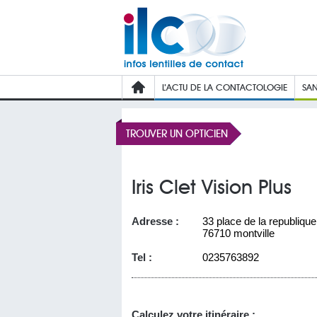
L’ACTU DE LA CONTACTOLOGIE
SAN
TROUVER UN OPTICIEN
Iris Clet Vision Plus
Adresse :
33 place de la republique
76710 montville
Tel :
0235763892
Calculez votre itinéraire :