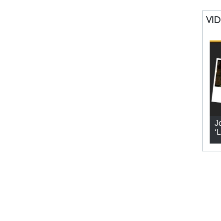
VI
J
‘