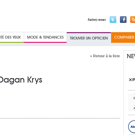
Suivez-nous
TÉ DES YEUX
MODE & TENDANCES
COMPARER L
TROUVER UN OPTICIEN
NE
« Retour à la liste
Dagan Krys