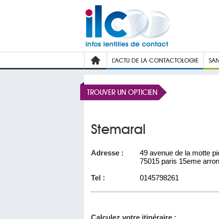
L’ACTU DE LA CONTACTOLOGIE
SAN
TROUVER UN OPTICIEN
Stemaral
Adresse :
49 avenue de la motte pi
75015 paris 15eme arro
Tel :
0145798261
Calculez votre itinéraire :