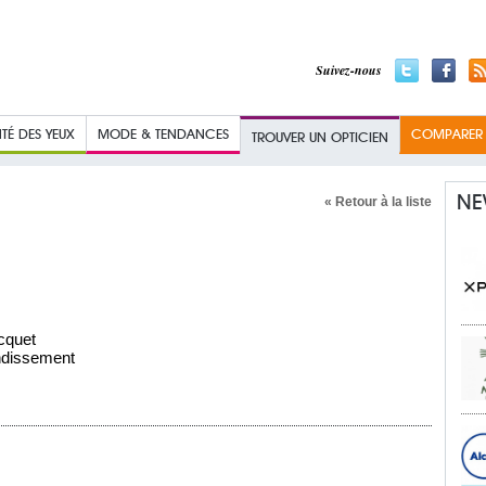
Suivez-nous
TÉ DES YEUX
MODE & TENDANCES
COMPARER L
TROUVER UN OPTICIEN
NE
« Retour à la liste
cquet
ndissement