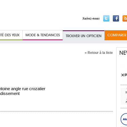
Suivez-nous
TÉ DES YEUX
MODE & TENDANCES
COMPARER L
TROUVER UN OPTICIEN
NE
« Retour à la liste
toine angle rue crozatier
ndissement