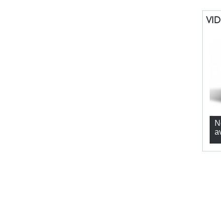
VI
N
a