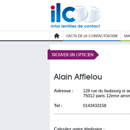
L’ACTU DE LA CONTACTOLOGIE
SAN
TROUVER UN OPTICIEN
Alain Afflelou
Adresse :
128 rue du faubourg st an
75012 paris 12eme arro
Tel :
0143433158
Calculez votre itinéraire :