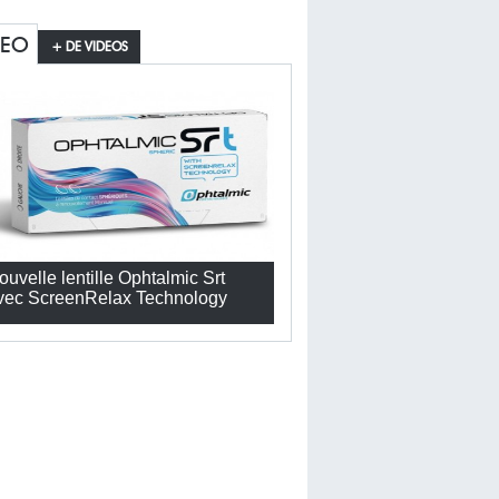
DEO
+ DE VIDEOS
ouvelle lentille Ophtalmic Srt
vec ScreenRelax Technology