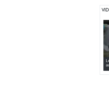
VI
L
a