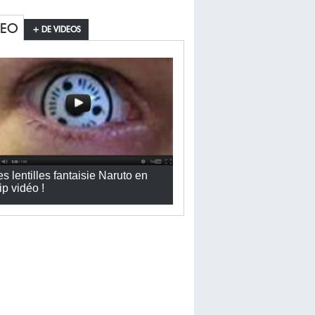
DEO
+ DE VIDEOS
es lentilles fantaisie Naruto en
ip vidéo !