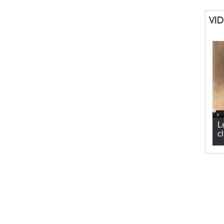
VI
L
cl