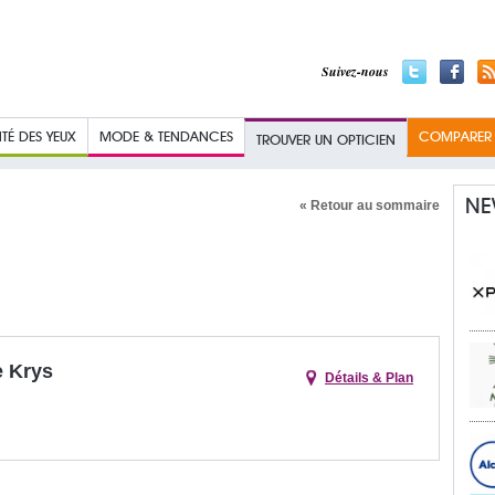
Suivez-nous
TÉ DES YEUX
MODE & TENDANCES
COMPARER L
TROUVER UN OPTICIEN
NE
« Retour au sommaire
e Krys
Détails & Plan