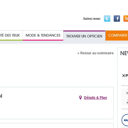
Suivez-nous
TÉ DES YEUX
MODE & TENDANCES
COMPARER L
TROUVER UN OPTICIEN
NE
« Retour au sommaire
l
Détails & Plan