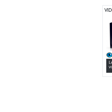
VI
L
v