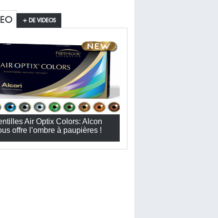
DEO
+ DE VIDEOS
entilles Air Optix Colors: Alcon
ous offre l’ombre à paupières !