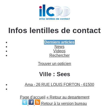
Infos lentilles de contact
Derniers articles
News
Videos
Rechercher
Trouver un opticien
Ville : Sees
Ama - 26 RUE LOUIS FORTON - 61500
Page d'accueil
« Retour au departement
Retour à la version bureau