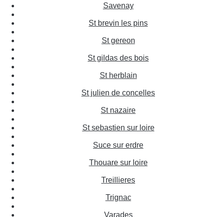
Savenay
St brevin les pins
St gereon
St gildas des bois
St herblain
St julien de concelles
St nazaire
St sebastien sur loire
Suce sur erdre
Thouare sur loire
Treillieres
Trignac
Varades