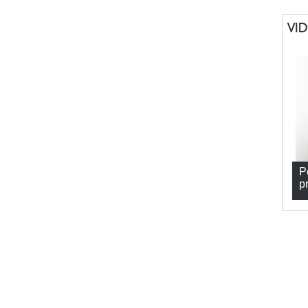
VI
P
p