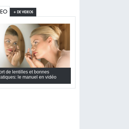
DEO
+ DE VIDEOS
ort de lentilles et bonnes
ratiques: le manuel en vidéo