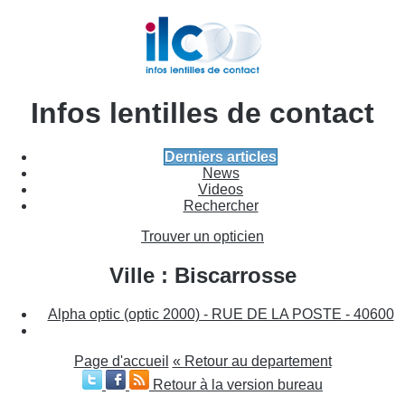
Infos lentilles de contact
Derniers articles
News
Videos
Rechercher
Trouver un opticien
Ville : Biscarrosse
Alpha optic (optic 2000) - RUE DE LA POSTE - 40600
Page d'accueil
« Retour au departement
Retour à la version bureau