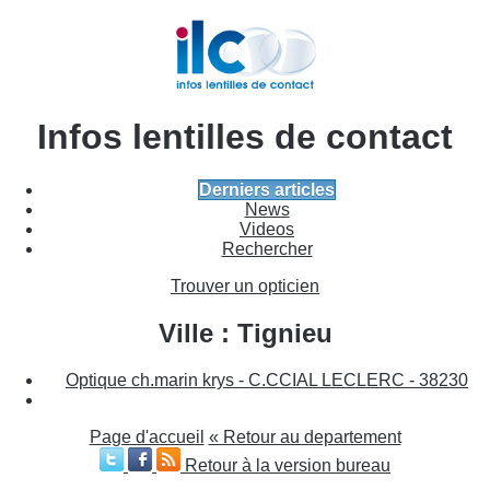
Infos lentilles de contact
Derniers articles
News
Videos
Rechercher
Trouver un opticien
Ville : Tignieu
Optique ch.marin krys - C.CCIAL LECLERC - 38230
Page d'accueil
« Retour au departement
Retour à la version bureau