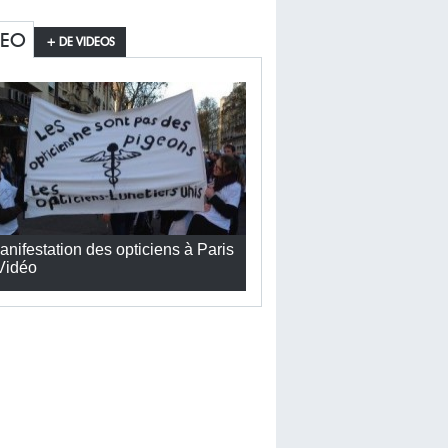
DEO
+ DE VIDEOS
anifestation des opticiens à Paris
 Vidéo