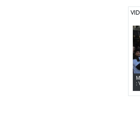
VI
M
: