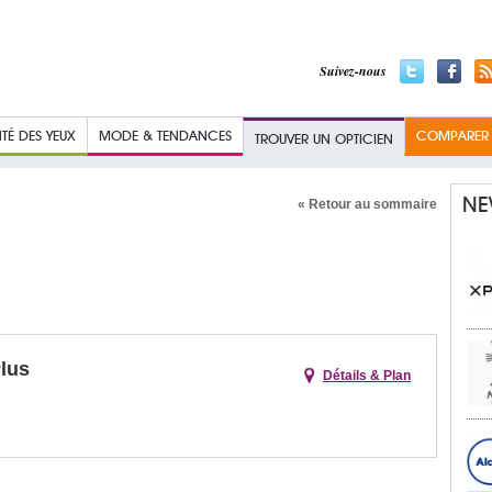
Suivez-nous
TÉ DES YEUX
MODE & TENDANCES
COMPARER L
TROUVER UN OPTICIEN
NE
« Retour au sommaire
lus
Détails & Plan