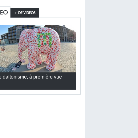
DEO
+ DE VIDEOS
e daltonisme, à première vue