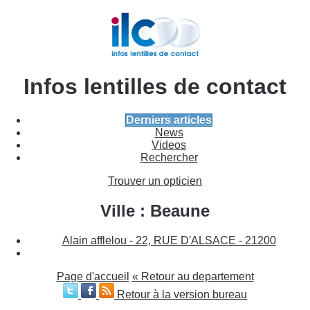
Infos lentilles de contact
Derniers articles
News
Videos
Rechercher
Trouver un opticien
Ville : Beaune
Alain afflelou - 22, RUE D'ALSACE - 21200
Page d'accueil
« Retour au departement
Retour à la version bureau