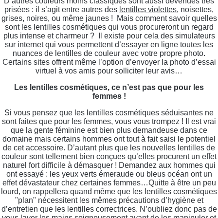
D’autres couleurs moins classiques sont aussi devenues très
prisées : il s’agit entre autres des
lentilles violettes
, noisettes,
grises, noires, ou même jaunes ! Mais comment savoir quelles
sont les lentilles cosmétiques qui vous procureront un regard
plus intense et charmeur ? Il existe pour cela des simulateurs
sur internet qui vous permettent d’essayer en ligne toutes les
nuances de lentilles de couleur avec votre propre photo.
Certains sites offrent même l’option d’envoyer la photo d’essai
virtuel à vos amis pour solliciter leur avis…
Les lentilles cosmétiques, ce n’est pas que pour les
femmes !
Si vous pensez que les lentilles cosmétiques séduisantes ne
sont faites que pour les femmes, vous vous trompez ! Il est vrai
que la gente féminine est bien plus demandeuse dans ce
domaine mais certains hommes ont tout à fait saisi le potentiel
de cet accessoire. D’autant plus que les nouvelles lentilles de
couleur sont tellement bien conçues qu’elles procurent un effet
naturel fort difficile à démasquer ! Demandez aux hommes qui
ont essayé : les yeux verts émeraude ou bleus océan ont un
effet dévastateur chez certaines femmes…Quitte à être un peu
lourd, on rappellera quand même que les lentilles cosmétiques
"plan" nécessitent les mêmes précautions d’hygiène et
d’entretien que les lentilles correctrices. N’oubliez donc pas de
vous laver les mains soigneusement avant de les manipuler et