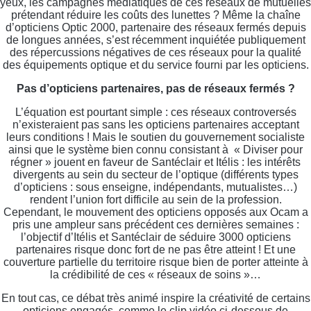
yeux, les campagnes médiatiques de ces réseaux de mutuelles
prétendant réduire les coûts des lunettes ? Même la chaîne
d’opticiens Optic 2000, partenaire des réseaux fermés depuis
de longues années, s’est récemment inquiétée publiquement
des répercussions négatives de ces réseaux pour la qualité
des équipements optique et du service fourni par les opticiens.
Pas d’opticiens partenaires, pas de réseaux fermés ?
L’équation est pourtant simple : ces réseaux controversés
n’existeraient pas sans les opticiens partenaires acceptant
leurs conditions ! Mais le soutien du gouvernement socialiste
ainsi que le système bien connu consistant à « Diviser pour
régner » jouent en faveur de Santéclair et Itélis : les intérêts
divergents au sein du secteur de l’optique (différents types
d’opticiens : sous enseigne, indépendants, mutualistes…)
rendent l’union fort difficile au sein de la profession.
Cependant, le mouvement des opticiens opposés aux Ocam a
pris une ampleur sans précédent ces dernières semaines :
l’objectif d’Itélis et Santéclair de séduire 3000 opticiens
partenaires risque donc fort de ne pas être atteint ! Et une
couverture partielle du territoire risque bien de porter atteinte à
la crédibilité de ces « réseaux de soins »…
En tout cas, ce débat très animé inspire la créativité de certains
opticiens engagés, comme le clip vidéo ci-dessous de