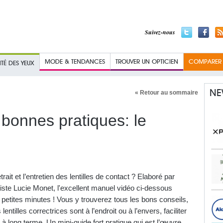
Suivez-nous
MODE & TENDANCES
TROUVER UN OPTICIEN
COMPARER L
TÉ DES YEUX
NE
« Retour au sommaire
t bonnes pratiques: le
rait et l’entretien des lentilles de contact ? Elaboré par
riste Lucie Monet, l'excellent manuel vidéo ci-dessous
petites minutes ! Vous y trouverez tous les bons conseils,
ntilles correctrices sont à l’endroit ou à l’envers, faciliter
 à long terme. Un mini-guide fort pratique qui est l’œuvre