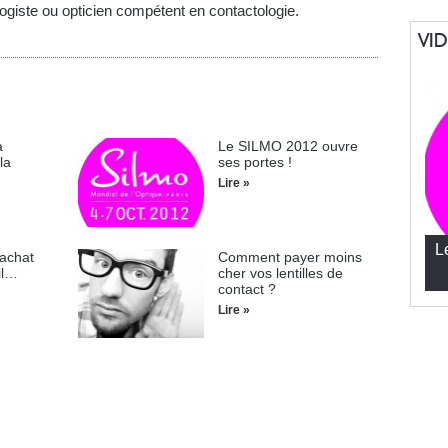
logiste ou opticien compétent en contactologie.
VI
a
Le SILMO 2012 ouvre
la
ses portes !
-
Lire »
L
 achat
Comment payer moins
il…
cher vos lentilles de
contact ?
Lire »