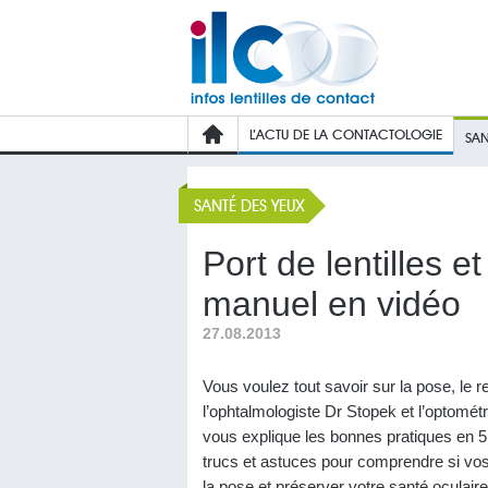
L’ACTU DE LA CONTACTOLOGIE
SAN
SANTÉ DES YEUX
Port de lentilles e
manuel en vidéo
27.08.2013
Vous voulez tout savoir sur la pose, le ret
l’ophtalmologiste Dr Stopek et l’optomét
vous explique les bonnes pratiques en 5 
trucs et astuces pour comprendre si vos le
la pose et préserver votre santé oculaire