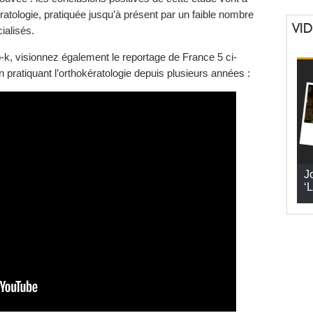
ratologie, pratiquée jusqu’à présent par un faible nombre
VI
ialisés.
ho-k, visionnez également le reportage de France 5 ci-
 pratiquant l’orthokératologie depuis plusieurs années :
J
‘