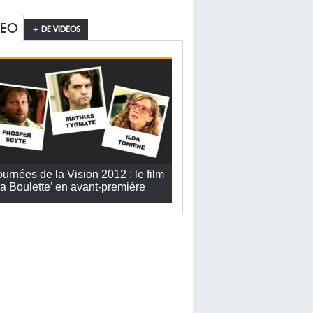
DEO
+ DE VIDEOS
ournées de la Vision 2012 : le film
La Boulette’ en avant-première