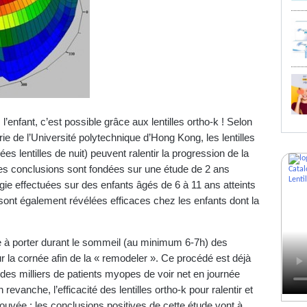
’enfant, c’est possible grâce aux lentilles ortho-k ! Selon
ie de l’Université polytechnique d’Hong Kong, les lentilles
 lentilles de nuit) peuvent ralentir la progression de la
Ces conclusions sont fondées sur une étude de 2 ans
ogie effectuées sur des enfants âgés de 6 à 11 ans atteints
e sont également révélées efficaces chez les enfants dont la
.
 à porter durant le sommeil (au minimum 6-7h) des
ur la cornée afin de la « remodeler ». Ce procédé est déjà
es milliers de patients myopes de voir net en journée
 revanche, l’efficacité des lentilles ortho-k pour ralentir et
rouvée : les conclusions positives de cette étude vont à