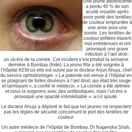
Une jeune adolescente
a perdu 40 % de son
acuité visuelle après
avoir porté des lentilles
de couleur empruntée à
une amie pour une
soirée. Les lentilles de
couleur prêtées étaient
mal entretenues et ont
provoqué une grave
infection à l’œil droit :
un ulcère de la cornée. Cet incident s’est produit la semaine
dernière à Bombay (Inde). La jeune fille a été soignée à
l’hôpital KEM où elle est suivie par le docteur Arjun Ahuja, chef
du service ophtalmologie. « La patiente est venue à l’hôpital en
se plaignant de fortes douleurs à l’œil droit, qui était très rouge
et larmoyant », a confié le médecin. « La cornée a été abîmée
et nous la soignons avec des antibiotiques, mais l’ulcère a
provoqué une opacité irrémédiable ». a-t-il ajouté.
Le docteur Ahuja a déploré le fait que les jeunes ne respectent
pas les règles de sécurité concernant le port des lentilles de
couleur.
Un autre médecin de l’hôpital de Bombay, Dr Nagendra Shah,